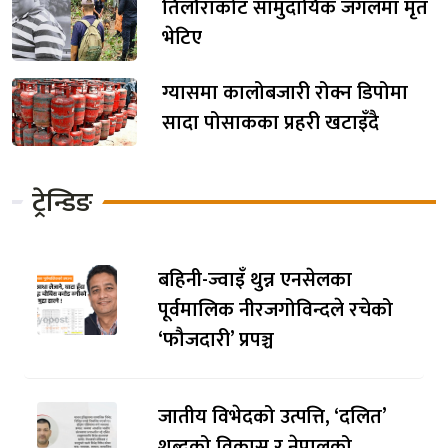
तिलौराकोट सामुदायिक जंगलमा मृत
भेटिए
ग्यासमा कालोबजारी रोक्न डिपोमा
सादा पोसाकका प्रहरी खटाइँदै
ट्रेन्डिङ
बहिनी-ज्वाइँ थुन्न एनसेलका
पूर्वमालिक नीरजगोविन्दले रचेको
‘फौजदारी’ प्रपञ्च
जातीय विभेदको उत्पत्ति, ‘दलित’
शब्दको विकास र नेपालको