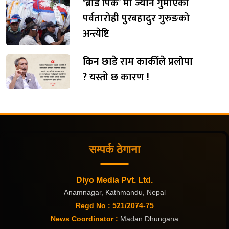
‘ब्रोड पिक’ मा ज्यान गुमाएका
पर्वतारोही पुरबहादुर गुरुङको
अन्त्येष्टि
किन छाडे राम कार्कीले प्रलोपा
? यस्तो छ कारण !
सम्पर्क ठेगाना
Diyo Media Pvt. Ltd.
Anamnagar, Kathmandu, Nepal
Regd No : 521/2074-75
News Coordinator :
Madan Dhungana