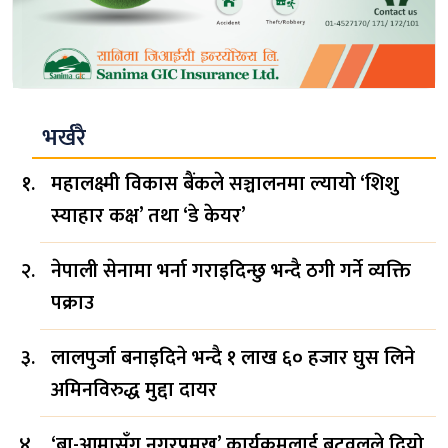
भर्खरै
महालक्ष्मी विकास बैंकले सञ्चालनमा ल्यायो ‘शिशु
स्याहार कक्ष’ तथा ‘डे केयर’
नेपाली सेनामा भर्ना गराइदिन्छु भन्दै ठगी गर्ने व्यक्ति
पक्राउ
लालपुर्जा बनाइदिने भन्दै १ लाख ६० हजार घुस लिने
अमिनविरुद्ध मुद्दा दायर
‘बा-आमासँग नगरप्रमुख’ कार्यक्रमलाई बुटवलले दियो