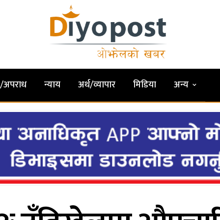
षा/अपराध
न्याय
अर्थ/व्यापार
मिडिया
अन्य