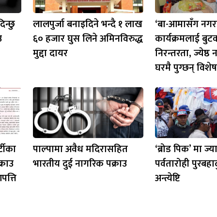
िन्छु
लालपुर्जा बनाइदिने भन्दै १ लाख
‘बा-आमासँग नगरप
उ
६० हजार घुस लिने अमिनविरुद्ध
कार्यक्रमलाई बुट
मुद्दा दायर
निरन्तरता, ज्येष्
घरमै पुग्छन् विशे
्टीका
पाल्पामा अवैध मदिरासहित
‘ब्रोड पिक’ मा ज्
क्राउ
भारतीय दुई नागरिक पक्राउ
पर्वतारोही पुरबहा
पत्ति
अन्त्येष्टि