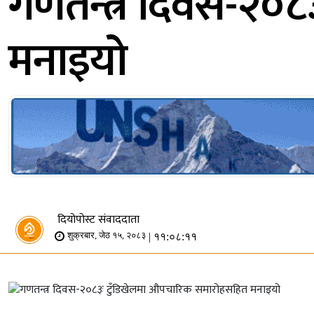
गणतन्त्र दिवस-२०
मनाइयो
दियोपोस्ट संवाददाता
| ११:०८:११
शुक्रबार, जेठ १५, २०८३