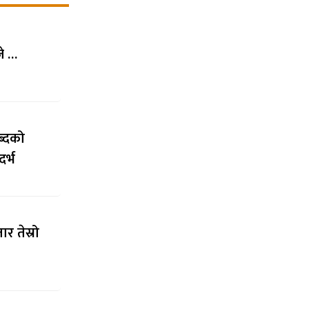
जे …
ब्दको
र्भ
र तेस्रो