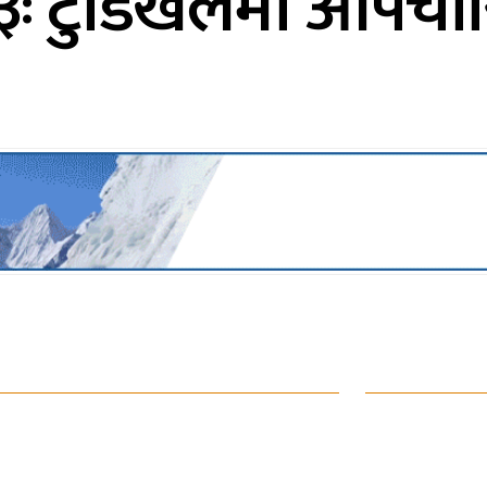
८३ः टुँडिखेलमा औपच