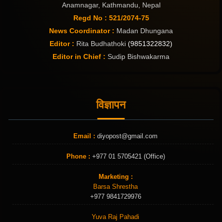
Anamnagar, Kathmandu, Nepal
Regd No : 521/2074-75
News Coordinator :
Madan Dhungana
Editor :
Rita Budhathoki
(9851322832)
Editor in Chief :
Sudip Bishwakarma
विज्ञापन
Email :
diyopost@gmail.com
Phone :
+977 01 5705421 (Office)
Marketing :
Barsa Shrestha
+977 9841729976
Yuva Raj Pahadi