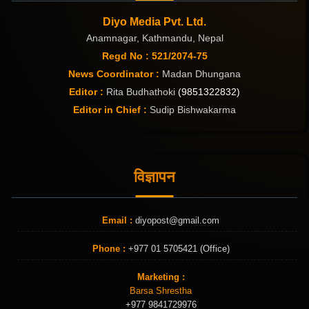
Diyo Media Pvt. Ltd.
Anamnagar, Kathmandu, Nepal
Regd No : 521/2074-75
News Coordinator :
Madan Dhungana
Editor :
Rita Budhathoki
(9851322832)
Editor in Chief :
Sudip Bishwakarma
विज्ञापन
Email :
diyopost@gmail.com
Phone :
+977 01 5705421 (Office)
Marketing :
Barsa Shrestha
+977 9841729976