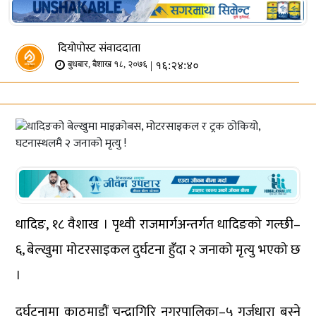
दियोपोस्ट संवाददाता
| १६:२४:४०
बुधबार, बैशाख १८, २०७६
धादिङ, १८ वैशाख । पृथ्वी राजमार्गअन्तर्गत धादिङको गल्छी–
६, बेल्खुमा मोटरसाइकल दुर्घटना हुँदा २ जनाको मृत्यु भएको छ
।
दुर्घटनामा काठमाडौं चन्द्रागिरि नगरपालिका–५ गुर्जुधारा बस्ने