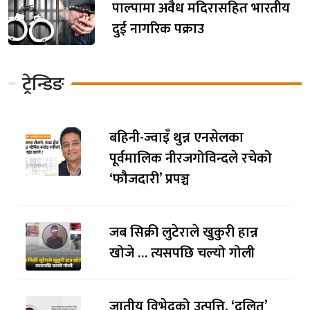
पाल्पामा अवैध मदिरासहित भारतीय
दुई नागरिक पक्राउ
ट्रेन्डिङ
बहिनी-ज्वाइँ थुन्न एनसेलका
पूर्वमालिक नीरजगोविन्दले रचेको
‘फौजदारी’ प्रपञ्च
जब सिक्री लुटेराले खुकुरी हान्न
खोजे … त्यसपछि चल्यो गोली
जातीय विभेदको उत्पत्ति, ‘दलित’