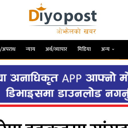
षा/अपराध
न्याय
अर्थ/व्यापार
मिडिया
अन्य