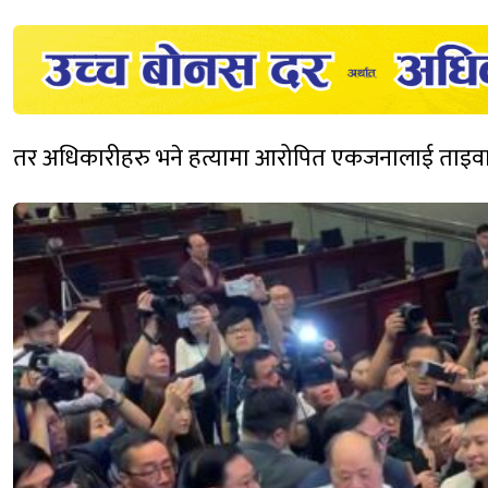
तर अधिकारीहरु भने हत्यामा आरोपित एकजनालाई ताइवान