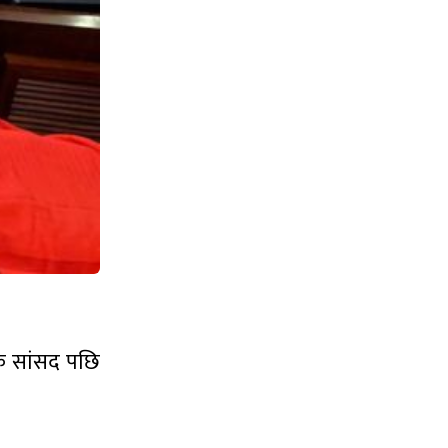
थक सांसद पछि