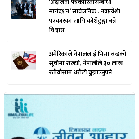
‘अदालती पत्रकारितासम्बन्धी
मार्गदर्शन’ सार्वजनिक : नवप्रवेशी
पत्रकारका लागि कोशेढुङ्गा बन्ने
विश्वास
अमेरिकाले नेपाललाई भिसा बन्डकाे
सूचीमा राख्यो, नेपालीले ३० लाख
रुपैयाँसम्म धरौटी बुझाउनुपर्ने