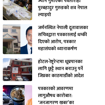
ज्यान गुमाएका पर्वतारोही
पुरबहादुर गुरुङको शव नेपाल
ल्याइयो
जर्मनस्थित नेपाली दूतावासका
सचिवद्वारा पत्रकारलाई धम्की
दिएको आरोप, पत्रकार
महासंघको ध्यानाकर्षण
होटल-रेष्टुरेन्टमा धूम्रपानका
लागि छुट्टै स्थान बनाउनु पर्ने
जिप्रका काठमाडौँको आदेश
पत्रकारको आवरणमा
लागुऔषध कारोबार:
‘जनजागरण खबर’का