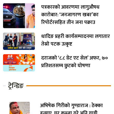
पत्रकारको आवरणमा लागुऔषध
कारोबार: ‘जनजागरण खबर’का
रिपोर्टरसहित तीन जना पक्राउ
धादिङ प्रहरी कार्यसम्पादनमा लगातार
तेस्रो पटक उत्कृष्ट
दराजको ‘८.८ ग्रेट एट सेल’ अफर, ७०
प्रतिशतसम्म छुटको घोषणा
ट्रेन्डिङ
अभिषेक गिरीको गुण्डाराज : ठेक्का
हत्याए, घर कब्जा गरे अनि गाडी