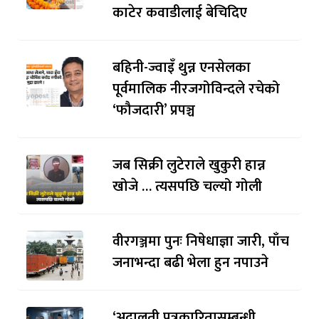
काटेर कवाडीलाई बेचिदिए
बहिनी-ज्वाइँ थुन्न एनसेलका
पूर्वमालिक नीरजगोविन्दले रचेको
‘फौजदारी’ प्रपञ्च
जब सिक्री लुटेराले खुकुरी हान्न
खोजे … त्यसपछि चल्यो गोली
वीरगञ्जमा पुनः निषेधाज्ञा जारी, पाँच
जनाभन्दा बढी भेला हुन नपाउने
‘अदालती पत्रकारितासम्बन्धी