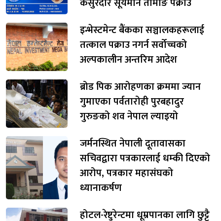
कसुरदार सूर्यमान तामाङ पक्राउ
इन्भेस्टमेन्ट बैंकका सञ्चालकहरूलाई
तत्काल पक्राउ नगर्न सर्वोच्चको
अल्पकालीन अन्तरिम आदेश
ब्रोड पिक आरोहणका क्रममा ज्यान
गुमाएका पर्वतारोही पुरबहादुर
गुरुङको शव नेपाल ल्याइयो
जर्मनस्थित नेपाली दूतावासका
सचिवद्वारा पत्रकारलाई धम्की दिएको
आरोप, पत्रकार महासंघको
ध्यानाकर्षण
होटल-रेष्टुरेन्टमा धूम्रपानका लागि छुट्टै