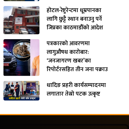
होटल-रेष्टुरेन्टमा धूम्रपानका
लागि छुट्टै स्थान बनाउनु पर्ने
जिप्रका काठमाडौँको आदेश
पत्रकारको आवरणमा
लागुऔषध कारोबार:
‘जनजागरण खबर’का
रिपोर्टरसहित तीन जना पक्राउ
धादिङ प्रहरी कार्यसम्पादनमा
लगातार तेस्रो पटक उत्कृष्ट