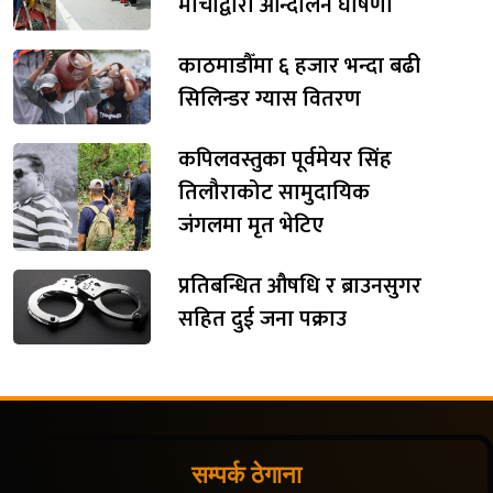
मोर्चाद्वारा आन्दोलन घोषणा
काठमाडौँमा ६ हजार भन्दा बढी
सिलिन्डर ग्यास वितरण
कपिलवस्तुका पूर्वमेयर सिंह
तिलौराकोट सामुदायिक
जंगलमा मृत भेटिए
प्रतिबन्धित औषधि र ब्राउनसुगर
सहित दुई जना पक्राउ
सम्पर्क ठेगाना