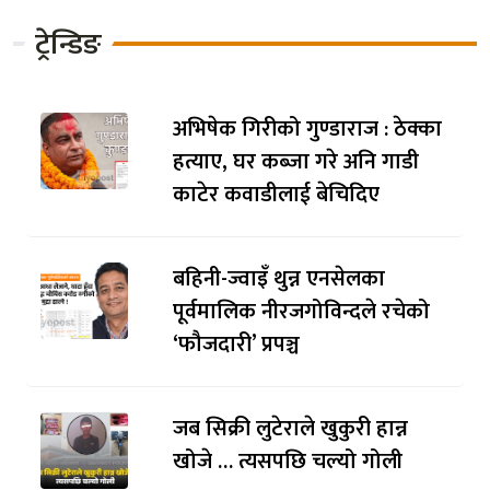
ट्रेन्डिङ
अभिषेक गिरीको गुण्डाराज : ठेक्का
हत्याए, घर कब्जा गरे अनि गाडी
काटेर कवाडीलाई बेचिदिए
बहिनी-ज्वाइँ थुन्न एनसेलका
पूर्वमालिक नीरजगोविन्दले रचेको
‘फौजदारी’ प्रपञ्च
जब सिक्री लुटेराले खुकुरी हान्न
खोजे … त्यसपछि चल्यो गोली