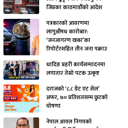
जिप्रका काठमाडौँको आदेश
पत्रकारको आवरणमा
लागुऔषध कारोबार:
‘जनजागरण खबर’का
रिपोर्टरसहित तीन जना पक्राउ
धादिङ प्रहरी कार्यसम्पादनमा
लगातार तेस्रो पटक उत्कृष्ट
दराजको ‘८.८ ग्रेट एट सेल’
अफर, ७० प्रतिशतसम्म छुटको
घोषणा
नेपाल आयल निगमको