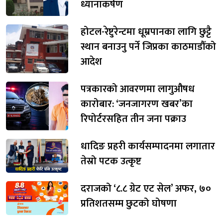
ध्यानाकर्षण
होटल-रेष्टुरेन्टमा धूम्रपानका लागि छुट्टै
स्थान बनाउनु पर्ने जिप्रका काठमाडौँको
आदेश
पत्रकारको आवरणमा लागुऔषध
कारोबार: ‘जनजागरण खबर’का
रिपोर्टरसहित तीन जना पक्राउ
धादिङ प्रहरी कार्यसम्पादनमा लगातार
तेस्रो पटक उत्कृष्ट
दराजको ‘८.८ ग्रेट एट सेल’ अफर, ७०
प्रतिशतसम्म छुटको घोषणा