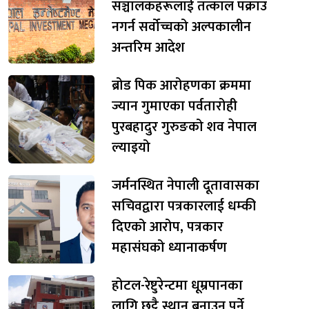
सञ्चालकहरूलाई तत्काल पक्राउ
नगर्न सर्वोच्चको अल्पकालीन
अन्तरिम आदेश
ब्रोड पिक आरोहणका क्रममा
ज्यान गुमाएका पर्वतारोही
पुरबहादुर गुरुङको शव नेपाल
ल्याइयो
जर्मनस्थित नेपाली दूतावासका
सचिवद्वारा पत्रकारलाई धम्की
दिएको आरोप, पत्रकार
महासंघको ध्यानाकर्षण
होटल-रेष्टुरेन्टमा धूम्रपानका
लागि छुट्टै स्थान बनाउनु पर्ने