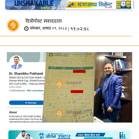
दियोपोस्ट संवाददाता
| १९:०२:४८
सोमबार, आषाढ ०१, २०८३