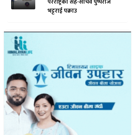
परराष्ट्रका सह-सचिव पुष्पराज
भट्टराई पक्राउ