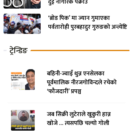
दुई नागरिक पक्राउ
‘ब्रोड पिक’ मा ज्यान गुमाएका
पर्वतारोही पुरबहादुर गुरुङको अन्त्येष्टि
ट्रेन्डिङ
बहिनी-ज्वाइँ थुन्न एनसेलका
पूर्वमालिक नीरजगोविन्दले रचेको
‘फौजदारी’ प्रपञ्च
जब सिक्री लुटेराले खुकुरी हान्न
खोजे … त्यसपछि चल्यो गोली