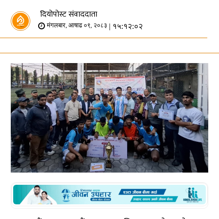
दियोपोस्ट संवाददाता
| १५:१२:०२
मंगलबार, आषाढ ०९, २०८३