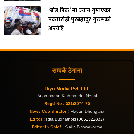
‘ब्रोड पिक’ मा ज्यान गुमाएका
पर्वतारोही पुरबहादुर गुरुङको
अन्त्येष्टि
सम्पर्क ठेगाना
Diyo Media Pvt. Ltd.
Anamnagar, Kathmandu, Nepal
Regd No : 521/2074-75
News Coordinator :
Madan Dhungana
Editor :
Rita Budhathoki
(9851322832)
Editor in Chief :
Sudip Bishwakarma