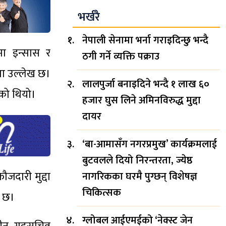
भर्खरै
नेपाली सेनामा भर्ना गराइदिन्छु भन्दै
ामा इन्सास र
ठगी गर्ने व्यक्ति पक्राउ
मा उल्लेख छ।
लालपुर्जा बनाइदिने भन्दै १ लाख ६०
को थियो।
हजार घुस लिने अमिनविरुद्ध मुद्दा
दायर
‘बा-आमासँग नगरप्रमुख’ कार्यक्रमलाई
बुटवलले दियो निरन्तरता, ज्येष्ठ
जदारी मुद्दा
नागरिकका घरमै पुग्छन् विशेषज्ञ
चिकित्सक
ो छ।
ग्लोबल आईएमईको ‘नेक्स्ट जेन