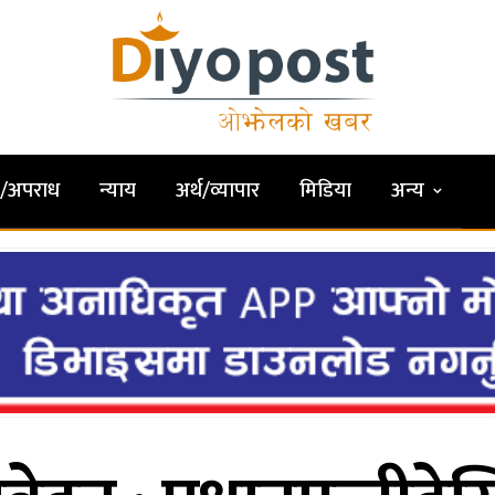
षा/अपराध
न्याय
अर्थ/व्यापार
मिडिया
अन्य