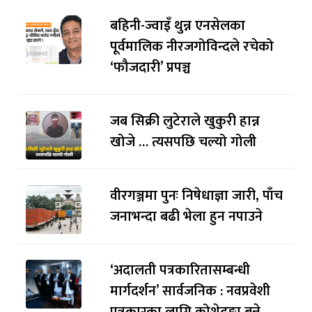
बहिनी-ज्वाइँ थुन्न एनसेलका
पूर्वमालिक नीरजगोविन्दले रचेको
‘फौजदारी’ प्रपञ्च
जब सिक्री लुटेराले खुकुरी हान्न
खोजे … त्यसपछि चल्यो गोली
वीरगञ्जमा पुनः निषेधाज्ञा जारी, पाँच
जनाभन्दा बढी भेला हुन नपाउने
‘अदालती पत्रकारितासम्बन्धी
मार्गदर्शन’ सार्वजनिक : नवप्रवेशी