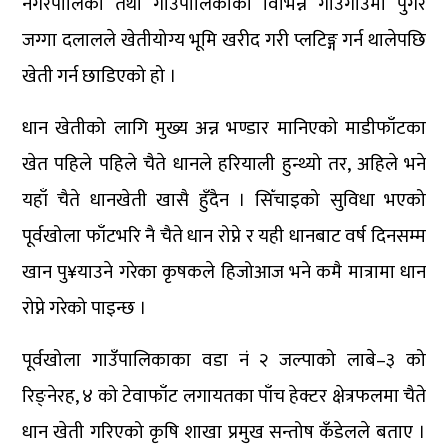
नगरपालिका तथा गाउँपालिकाका विभिन्न गाउँगाउँमा पुगेर
जग्गा दलालले खेतीयोग्य भूमि खरीद गरी प्लटिङ्ग गर्न थालेपछि
खेती गर्न छाडिएको हो ।
धान खेतीको लागि मुख्य अन्न भण्डार मानिएको माडीफाँटका
खेत पहिले पहिले चैते धानले हरियाली हुन्थ्यो तर, अहिले भने
यहाँ चैते धानखेती खासै हुँदैन । सिँचाइको सुविधा भएको
पूर्वखोला फाँटभरि नै चैते धान रोप्ने र यही धानबाट वर्ष दिनसम्म
खान पु¥याउने गरेका कृषकले हिजोआज भने कमै मात्रामा धान
रोप्ने गरेको पाइन्छ ।
पूर्वखोला गाउँपालिकाका वडा नं २ जल्पाको लाबे–३ को
रिङ्नेरह, ४ को टेवाफाँट लगायतका पाँच हेक्टर क्षेत्रफलमा चैते
धान खेती गरिएको कृषि शाखा प्रमुख सन्तोष कँडेलले बताए ।