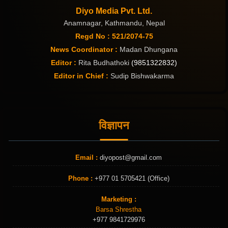
Diyo Media Pvt. Ltd.
Anamnagar, Kathmandu, Nepal
Regd No : 521/2074-75
News Coordinator :
Madan Dhungana
Editor :
Rita Budhathoki
(9851322832)
Editor in Chief :
Sudip Bishwakarma
विज्ञापन
Email :
diyopost@gmail.com
Phone :
+977 01 5705421 (Office)
Marketing :
Barsa Shrestha
+977 9841729976