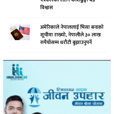
पत्रकारका लागि कोशेढुङ्गा बन्ने
विश्वास
अमेरिकाले नेपाललाई भिसा बन्डकाे
सूचीमा राख्यो, नेपालीले ३० लाख
रुपैयाँसम्म धरौटी बुझाउनुपर्ने