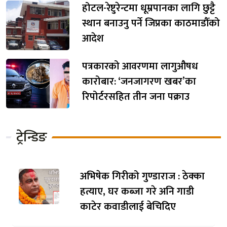
होटल-रेष्टुरेन्टमा धूम्रपानका लागि छुट्टै
स्थान बनाउनु पर्ने जिप्रका काठमाडौँको
आदेश
पत्रकारको आवरणमा लागुऔषध
कारोबार: ‘जनजागरण खबर’का
रिपोर्टरसहित तीन जना पक्राउ
ट्रेन्डिङ
अभिषेक गिरीको गुण्डाराज : ठेक्का
हत्याए, घर कब्जा गरे अनि गाडी
काटेर कवाडीलाई बेचिदिए