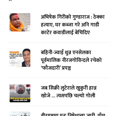
अभिषेक गिरीको गुण्डाराज : ठेक्का
हत्याए, घर कब्जा गरे अनि गाडी
काटेर कवाडीलाई बेचिदिए
बहिनी-ज्वाइँ थुन्न एनसेलका
पूर्वमालिक नीरजगोविन्दले रचेको
‘फौजदारी’ प्रपञ्च
जब सिक्री लुटेराले खुकुरी हान्न
खोजे … त्यसपछि चल्यो गोली
वीरगञ्जमा पुनः निषेधाज्ञा जारी, पाँच