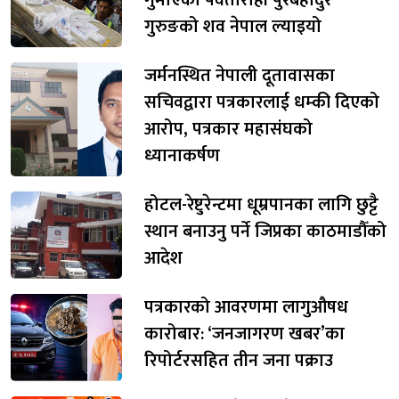
गुरुङको शव नेपाल ल्याइयो
जर्मनस्थित नेपाली दूतावासका
सचिवद्वारा पत्रकारलाई धम्की दिएको
आरोप, पत्रकार महासंघको
ध्यानाकर्षण
होटल-रेष्टुरेन्टमा धूम्रपानका लागि छुट्टै
स्थान बनाउनु पर्ने जिप्रका काठमाडौँको
आदेश
पत्रकारको आवरणमा लागुऔषध
कारोबार: ‘जनजागरण खबर’का
रिपोर्टरसहित तीन जना पक्राउ