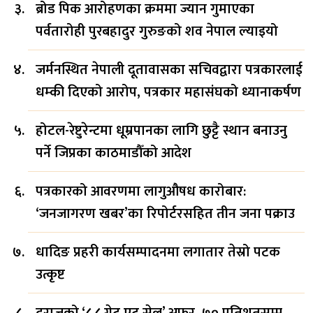
ब्रोड पिक आरोहणका क्रममा ज्यान गुमाएका
पर्वतारोही पुरबहादुर गुरुङको शव नेपाल ल्याइयो
जर्मनस्थित नेपाली दूतावासका सचिवद्वारा पत्रकारलाई
धम्की दिएको आरोप, पत्रकार महासंघको ध्यानाकर्षण
होटल-रेष्टुरेन्टमा धूम्रपानका लागि छुट्टै स्थान बनाउनु
पर्ने जिप्रका काठमाडौँको आदेश
पत्रकारको आवरणमा लागुऔषध कारोबार:
‘जनजागरण खबर’का रिपोर्टरसहित तीन जना पक्राउ
धादिङ प्रहरी कार्यसम्पादनमा लगातार तेस्रो पटक
उत्कृष्ट
दराजको ‘८.८ ग्रेट एट सेल’ अफर, ७० प्रतिशतसम्म