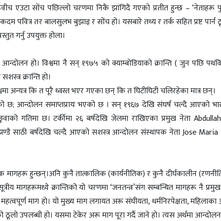
च एउटा सोंच पछिल्लो चरणमा निकै झांगिदै गएको प्रतीत हुन्छ – ‘नेताहरू 
म पवित्र तर बालसुलभ बुझाइ र सोंच हो। यसबारे तथ्य र तर्क सहित प्रष्ट पार्न
स्तुत गर्नु उपयुक्त होला।
ल आन्दोलन हो। विश्वमा नै सन् १९७५ को क्याम्बोडियाको क्रान्ति ( जुन पछि प
स्त्र क्रान्ति हो।
मा अन्यत्र कि त पूरै ध्वस्त भएर गएका छन् कि त घिटीघिटी चलिरहेका मात्र छन्।
को छ; आन्दोलन समाप्तप्रायः भएको छ । सन् १९६७ देखि संघर्ष चल्दै आएको भार
को गतिमा छ। टर्कीमा २६ बर्षदेखि जेलमा राखिएका प्रमुख नेता Abdullah
झण्डै साठी बर्षदेखि चल्दै आएको सशस्त्र आन्दोलन संस्थापक नेता Jose Maria 
ै सहायक मागहरू हुन्छन्।अनि कुनै तात्कालिक (कार्यनीतिक) र कुनै दीर्घकालीन (रणन
रीय मागहरूमध्ये क्रान्तिको यो चरणमा ‘जनतन्त्र’संग सम्बन्धित मागहरू नै प्रमुख 
ा महत्वपूर्ण माग हो। यो मुख्य माग लगायत अरू संघीयता, धर्मनिरपेक्षता, महिला
ूलो उपलब्धी हो। यसमा टेकेर अरू माग पूरा गर्दै जाने हो। त्यस अर्थमा आन्दो