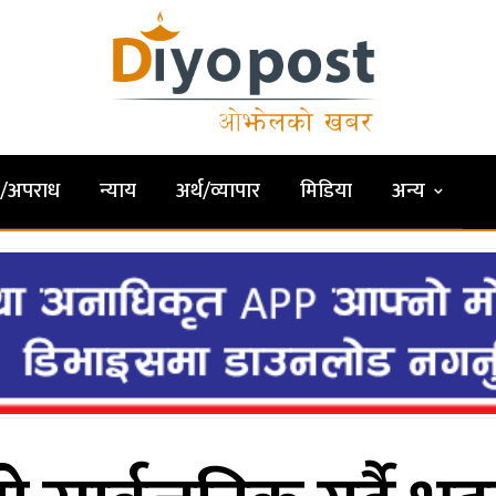
षा/अपराध
न्याय
अर्थ/व्यापार
मिडिया
अन्य