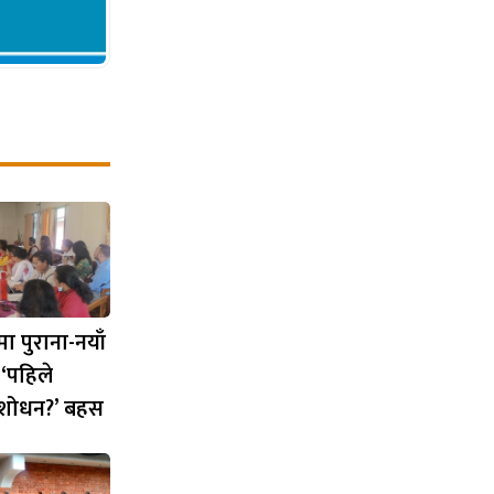
 पुराना-नयाँ
‘पहिले
संशोधन?’ बहस