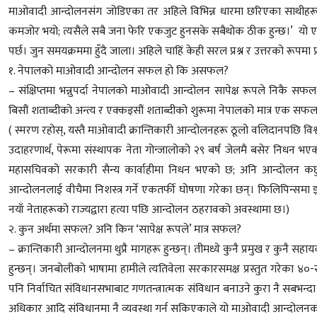
माओवादी आन्दोलनसंग जोडिएका तर अहिले विभिन्न धारमा छरिएका साथीहरूवी
कमजोर भयो; त्यसैले सबै जना फेरि एकजुट हुनसके सबैथोक ठीक हुन्छ।’ यो एकद
पर्छ। जुन समयक्रममा हुँदै जाला। अहिले चाहिं केही सरल प्रश्न र उत्तरको रूपमा प्र
१. नेपालको माओवादी आन्दोलन सफल हो कि असफल?
– संक्षिप्तमा भन्नुपर्दा नेपालको माओवादी आन्दोलन सापेक्ष रूपले निकै सफ
बिसौं शताब्दीको अन्त्य र एक्कइसौं शताब्दीको शुरूमा नेपालको मात्र एक सफल सश
( स्मरण रहोस्, यस्तै माओवादी क्रान्तिकारी आन्दोलनहरू ठूलो वलिदानपछि विश्व
उदाहरणार्थ, पेरूमा संस्थापक नेता गोन्जालोको २९ बर्ष जेलमै बसेर निधन भए
महासचिवको सरकारी सैन्य कार्वाहीमा निधन भएको छ; अनि आन्दोलन कछुवा
आन्दोलनलाई वीचैमा निशस्त्र गर्ने एकतर्फी घोषणा गरेका छन्। फिलिपिन्समा 
नयाँ नेताहरूको राज्यद्वारा हत्या पछि आन्दोलन ठहरावको अवस्थामा छ।)
२. कुन अर्थमा सफल? अनि किन ‘सापेक्ष रूपले’ मात्र सफल?
– क्रान्तिकारी आन्दोलनमा थुप्रै मागहरू हुन्छन्। तीमध्ये कुनै प्रमुख र कुन
हुन्छन्। जनबोलीको भाषामा हामीले त्यतिवेला सरकारसमक्ष प्रस्तुत गरेका ४०-सूत्
पनि निर्वाचित संविधानसभाबाट गणतन्त्रात्मक संविधान बनाउने कुरा नै सबभन्द
अधिकार आदि संविधानमा नै व्यवस्था गर्न सकिएकाले यो माओवादी आन्दोलनको ठ