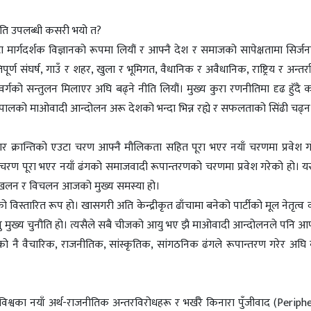
यति उपलब्धी कसरी भयो त?
मार्गदर्शक विज्ञानको रूपमा लियौं र आफ्नै देश र समाजको सापेक्षतामा सिर्जना
ान्तिपूर्ण संघर्ष, गाउँ र शहर, खुला र भूमिगत, वैधानिक र अवैधानिक, राष्ट्रिय र अन्तर्र
वर्गको सन्तुलन मिलाएर अघि बढ्ने नीति लियौं। मुख्य कुरा रणनीतिमा दृढ हुॅदै 
त्यसैले नेपालको माओवादी आन्दोलन अरू देशको भन्दा भिन्न रह्ये र सफलताको सिंढी चढ्
र क्रान्तिको एउटा चरण आफ्नै मौलिकता सहित पूरा भएर नयाँ चरणमा प्रवेश ग
 चरण पूरा भएर नयाँ ढंगको समाजवादी रूपान्तरणको चरणमा प्रवेश गरेको हो। यस
कर स्खलन र विचलन आजको मुख्य समस्या हो।
्तारित रूप हो। खासगरी अति केन्द्रीकृत ढाँचामा बनेको पार्टीको मूल नेतृत्व वर
ै जानु मुख्य चुनौति हो। त्यसैले सबै चीजको आयु भए झै माओवादी आन्दोलनले पनि
नै वैचारिक, राजनीतिक, सांस्कृतिक, सांगठनिक ढंगले रूपान्तरण गरेर अघि बढ्नु
 विश्वका नयाँ अर्थ-राजनीतिक अन्तरविरोधहरू र भर्खरै किनारा पुँजीवाद (Perip