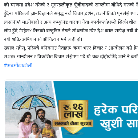
को चरणमा प्रवेश गरेको र भूमण्डलीकृत पूँजीवादको सांग्लोमा बाँधिदै गएको
हुँदैन। पछिल्लो ज्ञानविज्ञानले समृद्ध नयाँ विचार,दर्शन, राजनीतिको पुनर्संश्लेष
त्यसनिम्ति माओवादी र अन्य कम्युनिष्ट धारका नेता-कार्यकर्ताहरूले सिर्जनश
लोप हुँदै गैरहेछ? तिनको वस्तुनिष्ठ ढंगले सोधखोज गरेर देश काल सापेक्ष नय
नयाँ शक्ति अभियानको औचित्य र मर्म त्यही हो।
ख्याल रहोस्, पहिल्यै बनिबनाउ नेताहरू जम्मा भएर विचार र आन्दोलन बन्ने हैन
सशक्त आन्दोलन र विकसित विचार संश्लेषण गर्दै यो चक्र दोहोर्याउँदै जाने नै क्
#अबआँखाखोलौं