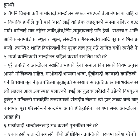
हुन्थ्यो।
४. तैपनि विश्वमा कतै माओवादी आन्दोलन सफल नभएको वेला नेपालमा चाहिं 
– किनकि हामीले कुनै पनि ‘वाद’ लाई यान्त्रिक जडसूत्रको रूपमा नलिएर एउटा 
गर्यौं। वर्गलाई मात्र नहेरेर जाति,क्षेत्र,लिंग,समुदायलाई पनि हेर्यौं। सशस्त्र र श
आर्थिक-सामाजिक, स्थूल र सूक्ष्म, संसदीय र गैरसंसदीय आदि पूरक र भिन्न प्र
बन्यौं। क्रान्ति र शान्ति विपरितार्थी हैन पूरक तत्व हुन् भन्ने सावित गर्यौं। 
५. त्यत्रो क्रान्तिकारी आन्दोलन अहिले कसरी स्खलित भयो त?
– पूरै क्रान्ति र आन्दोलन स्खलित भएको हैन। समाज विकासको नियम अनुसा
आफ्नै मौलिकता सहित, माओवादी भाष्यमा भन्दा, पूँजीवादी जनवादी क्रान्तिको
गर्ने विषयमा मूल नेतृत्वपंक्तिमा बुझाइको समस्या र सांस्कृतिक रूपमा भयं
त्यो स्खलन आज अकस्मात पलाएको नभई जनयुद्धकालदेखि नै उम्रेको विषवृक्षको विस
हुर्कनु र पछिल्लो सत्तादेखि सत्तसम्मको संसदीय खेलमा त्यो झन् जब्बर बन्द
कार्यभार पूरा गरिसकेको सन्दर्भमा अर्को ऐतिहासिक चरणमा समग्र आन्दोलनको 
आग्रह हो।
६. माओवादी आन्दोलनलाई अब कसरी पुनर्गठित गर्ने त?
– एक्काइसौं शताब्दी संगसंगै चौथो औद्योगिक क्रान्तिको चरणमा प्रवेश गरेको