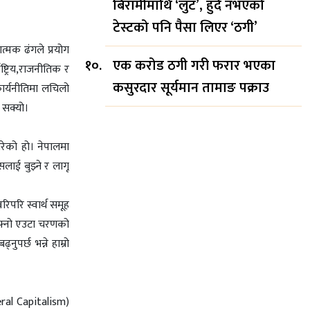
बिरामीमाथि ‘लुट’, हुँदै नभएको
टेस्टको पनि पैसा लिएर ‘ठगी’
त्मक ढंगले प्रयोग
एक करोड ठगी गरी फरार भएका
ाष्ट्रिय,राजनीतिक र
कसुरदार सूर्यमान तामाङ पक्राउ
कार्यनीतिमा लचिलो
न सक्यो।
रेको हो। नेपालमा
लाई बुझ्ने र लागू
िपरि स्वार्थ समूह
 आफ्नो एउटा चरणको
पर्छ भन्ने हाम्रो
heral Capitalism)