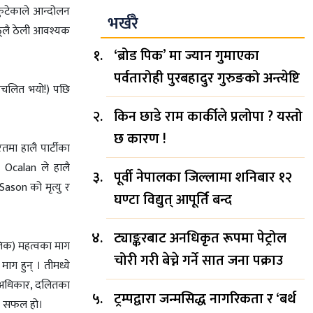
फुटेकाले आन्दोलन
भर्खरै
 ठूलै ठेली आवश्यक
‘ब्रोड पिक’ मा ज्यान गुमाएका
पर्वतारोही पुरबहादुर गुरुङको अन्त्येष्टि
थविचलित भयो!) पछि
किन छाडे राम कार्कीले प्रलोपा ? यस्तो
छ कारण !
तमा हालै पार्टीका
 Ocalan ले हालै
पूर्वी नेपालका जिल्लामा शनिबार १२
Sason को मृत्यु र
घण्टा विद्युत् आपूर्ति बन्द
ट्याङ्करबाट अनधिकृत रूपमा पेट्रोल
ीतिक) महत्वका माग
चोरी गरी बेच्ने गर्ने सात जना पक्राउ
माग हुन् । तीमध्ये
का अधिकार, दलितका
ट्रम्पद्वारा जन्मसिद्ध नागरिकता र ‘बर्थ
लन सफल हो।