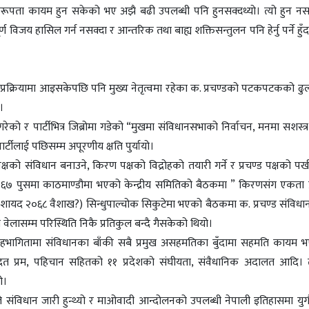
मा एकरूपता कायम हुन सकेको भए अझै बढी उपलब्धी पनि हुनसक्दथ्यो। त्यो हुन 
िजय हासिल गर्न नसक्दा र आन्तरिक तथा बाह्य शक्तिसन्तुलन पनि हेर्नु पर्ने हुँद
 शान्तिप्रक्रियामा आइसकेपछि पनि मुख्य नेतृत्वमा रहेका क. प्रचण्डको पटकपटकको ढ
।
ेको र पार्टीभित्र जिब्रोमा गडेको “मुखमा संविधानसभाको निर्वाचन, मनमा सशस्त्र 
र्टीलाई पछिसम्म अपूरणीय क्षति पुर्यायो।
को संविधान बनाउने, किरण पक्षको विद्रोहको तयारी गर्ने र प्रचण्ड पक्षको पर्ख 
२०६७ पुसमा काठमाण्डौमा भएको केन्द्रीय समितिको बैठकमा ” किरणसंग एकता प्
ि ( शायद २०६८ वैशाख?) सिन्धुपाल्चोक सिकुटेमा भएको बैठकमा क. प्रचण्ड संविधान
वेलासम्म परिस्थिति निकै प्रतिकुल बन्दै गैसकेको थियो।
ितको सहभागितामा संविधानका बाँकी सबै प्रमुख असहमतिका बुँदामा सहमति कायम भ
 अनुमोदित प्रम, पहिचान सहितको ११ प्रदेशको संघीयता, संवैधानिक अदालत आदि।
ो।
विधान जारी हुन्थ्यो र माओवादी आन्दोलनको उपलब्धी नेपाली इतिहासमा युगौं