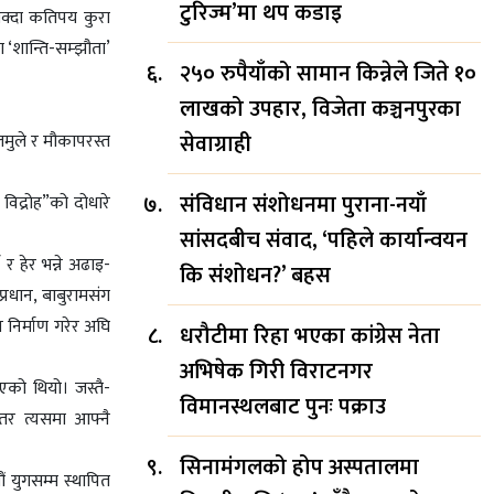
टुरिज्म’मा थप कडाइ
नसक्दा कतिपय कुरा
ा ‘शान्ति-सम्झौता’
२५० रुपैयाँको सामान किन्नेले जिते १०
लाखको उपहार, विजेता कञ्चनपुरका
सेवाग्राही
ुलमुले र मौकापरस्त
संविधान संशोधनमा पुराना-नयाँ
विद्रोह”को दोधारे
सांसदबीच संवाद, ‘पहिले कार्यान्वयन
र हेर भन्ने अढाइ-
कि संशोधन?’ बहस
रधान, बाबुरामसंग
 निर्माण गरेर अघि
धरौटीमा रिहा भएका कांग्रेस नेता
अभिषेक गिरी विराटनगर
एको थियो। जस्तै-
विमानस्थलबाट पुनः पक्राउ
 तर त्यसमा आफ्नै
सिनामंगलको होप अस्पतालमा
 युगसम्म स्थापित