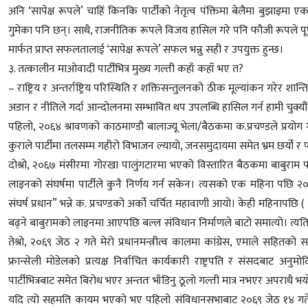
अनि ‘सापेक्ष रूपले’ चाहिं किनकि पार्टीको नेतृत्व पंक्तिमा बेलैमा बुझाइ
गुमेका पनि छन्। साथै, राजनीतिक रूपले विजय हासिल गरे पनि फौजी रूपले पूर्ण व
मार्फत प्राप्त सफलतालाई ‘सापेक्ष रूपले’ सफल भन्नु सही र उपयुक्त हुन्छ।
३. तत्कालीन माओवादी पार्टीभित्र मुख्य गल्ती कहाँ कहॉं भए त?
– राष्ट्रिय र अन्तर्राष्ट्रिय परिस्थिति र शक्तिसन्तुलनको ठीक मूल्यांकन गरेर
अडान र नीतिले गर्दा आन्दोलनमा सम्भावित थप उपलब्धि हासिल गर्न हामी चुक्यौं
पहिलो, २०६४ श्रावणको काठमाण्डौ बालाज्यू भेला/बैठकमा क.प्रचण्डले प्रयोग गर
कुराले पार्टीमा तलसम्म गहीरो विभाजन ल्यायो, जनसमुदायमा समेत भ्रम छर्यो र पा
दोश्रो, २०६७ मंसीरमा गोरखा पालुंगटारमा भएको विस्तारित बैठकमा बाबुराम पक्ष
लाइनको संघर्षमा पार्टीले कुनै निर्णय गर्न सकेन। त्यसको एक महिना पछि 
संघर्ष प्रधान” भन्ने क. प्रचण्डको अर्को चर्चित महावाणी आयो। केही महिनापछ
बढ्ने बाबुरामको लाइनमा आएपछि बल्ल संविधान निर्माणले बाटो समात्यो। त्यति 
तेश्रो, २०६९ जेठ २ गते मेरो प्रधानमन्त्रीत्व कालमा कांग्रेस, एमाले सह
फ्रान्सेली मोडेलको प्रत्यक्ष निर्वाचित कार्यकारी राष्ट्रपति र संसदबाट
पार्टीभित्रबाट समेत बिरोध भएर अन्ततः भाँडिनु ठूलो गल्ती मात्र नभएर अपराधै भय
यदि त्यो सहमति कायम भएको भए पहिलो संविधानसभाबाट २०६९ जेठ १४ गते सं