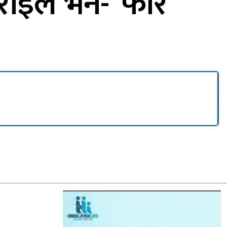
ाइले भने- ‘फेरि