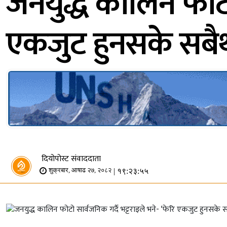
जनयुद्ध कालिन फोटो 
एकजुट हुनसके सबैथ
दियोपोस्ट संवाददाता
| १९:२३:५५
शुक्रबार, आषाढ २७, २०८२