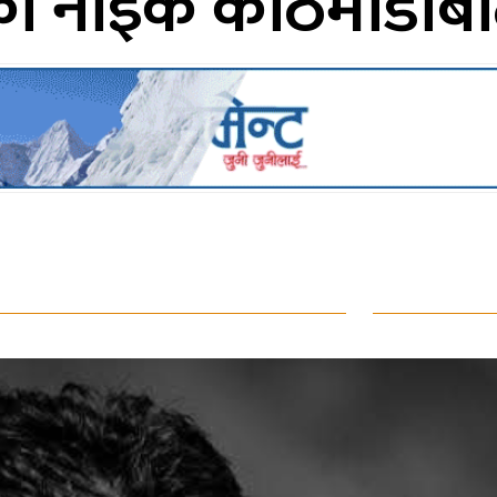
का नाइके काठमाडौँबा