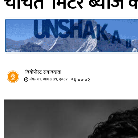
चर्चित ‘मिटर ब्याज’
दियोपोस्ट संवाददाता
| १६:००:०२
मंगलबार, आषाढ ३१, २०८२