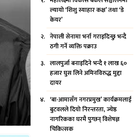
महालक्ष्मी विकास बैंकले सञ्चालनमा
ल्यायो ‘शिशु स्याहार कक्ष’ तथा ‘डे
केयर’
नेपाली सेनामा भर्ना गराइदिन्छु भन्दै
ठगी गर्ने व्यक्ति पक्राउ
लालपुर्जा बनाइदिने भन्दै १ लाख ६०
हजार घुस लिने अमिनविरुद्ध मुद्दा
दायर
‘बा-आमासँग नगरप्रमुख’ कार्यक्रमलाई
बुटवलले दियो निरन्तरता, ज्येष्ठ
नागरिकका घरमै पुग्छन् विशेषज्ञ
चिकित्सक