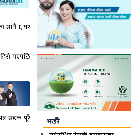
ा साथै ६ घर
 पहिरो गएपछि
त्र सडक पूरै
भर्खरै