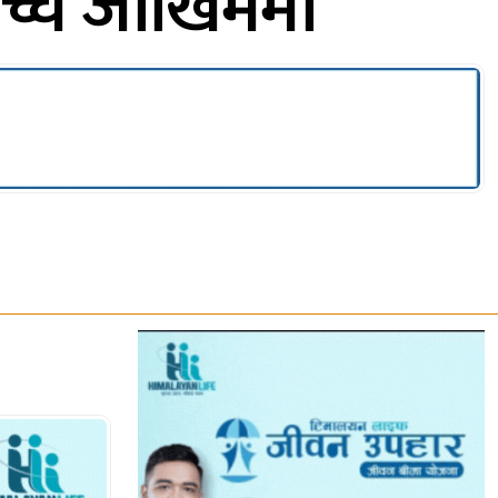
च्च जोखिममा