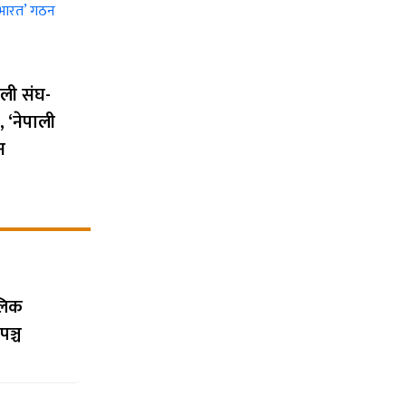
ली संघ-
 ‘नेपाली
न
ालिक
पञ्च