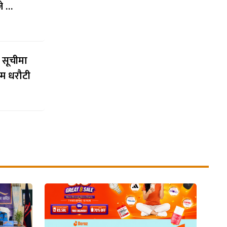
जे …
 सूचीमा
्म धरौटी