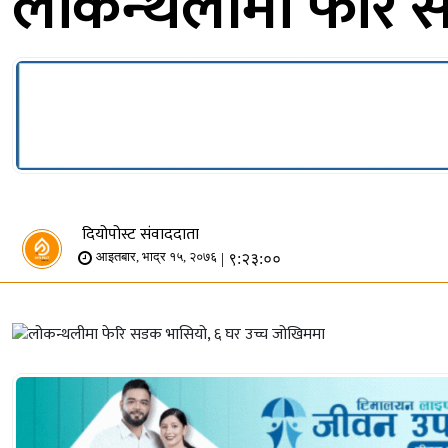
लोकन्थलीमा फेरि 
दियोपोस्ट संवाददाता
| ९:२३:००
आइतबार, भाद्र १५, २०७६