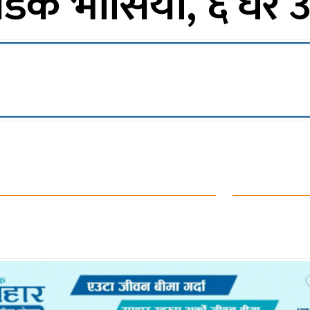
सडक भासियो, ६ घर उ