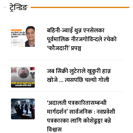
ट्रेन्डिङ
बहिनी-ज्वाइँ थुन्न एनसेलका
पूर्वमालिक नीरजगोविन्दले रचेको
‘फौजदारी’ प्रपञ्च
जब सिक्री लुटेराले खुकुरी हान्न
खोजे … त्यसपछि चल्यो गोली
‘अदालती पत्रकारितासम्बन्धी
मार्गदर्शन’ सार्वजनिक : नवप्रवेशी
पत्रकारका लागि कोशेढुङ्गा बन्ने
विश्वास