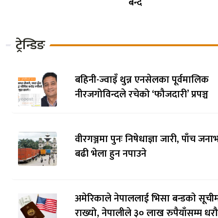
बन्द
ट्रेन्डिङ
बहिनी-ज्वाइँ थुन्न एनसेलका पूर्वमालिक
नीरजगोविन्दले रचेको ‘फौजदारी’ प्रपञ्च
वीरगञ्जमा पुनः निषेधाज्ञा जारी, पाँच जनाभ
बढी भेला हुन नपाउने
अमेरिकाले नेपाललाई भिसा बन्डकाे सूची
राख्यो, नेपालीले ३० लाख रुपैयाँसम्म धर