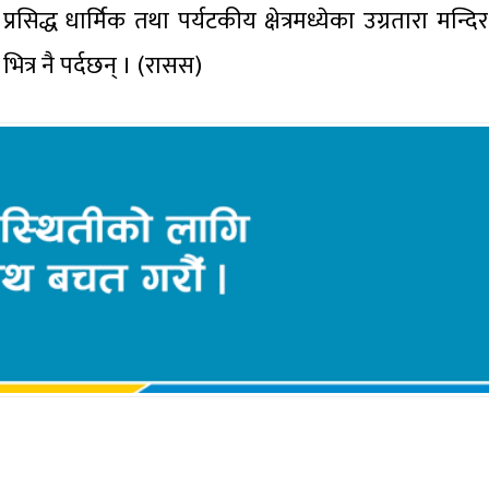
िद्ध धार्मिक तथा पर्यटकीय क्षेत्रमध्येका उग्रतारा मन्द
्र नै पर्दछन् । (रासस)