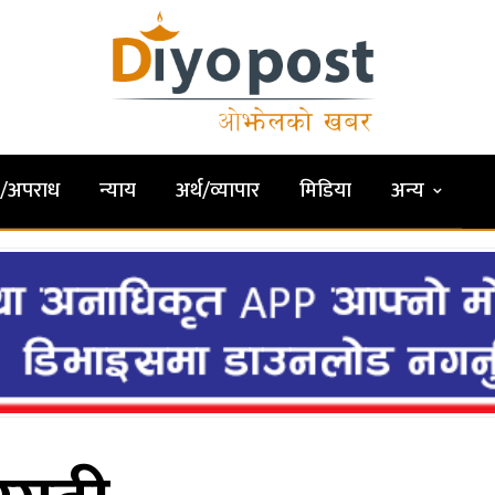
षा/अपराध
न्याय
अर्थ/व्यापार
मिडिया
अन्य