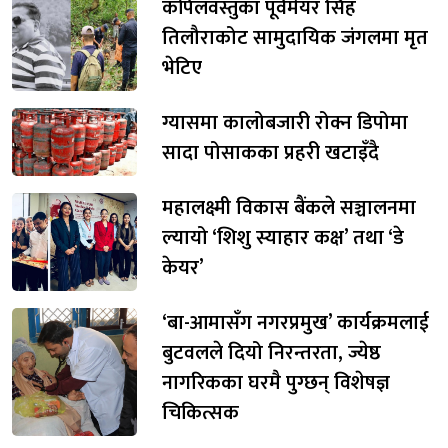
कपिलवस्तुका पूर्वमेयर सिंह
तिलौराकोट सामुदायिक जंगलमा मृत
भेटिए
ग्यासमा कालोबजारी रोक्न डिपोमा
सादा पोसाकका प्रहरी खटाइँदै
महालक्ष्मी विकास बैंकले सञ्चालनमा
ल्यायो ‘शिशु स्याहार कक्ष’ तथा ‘डे
केयर’
‘बा-आमासँग नगरप्रमुख’ कार्यक्रमलाई
बुटवलले दियो निरन्तरता, ज्येष्ठ
नागरिकका घरमै पुग्छन् विशेषज्ञ
चिकित्सक