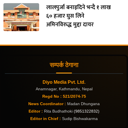
लालपुर्जा बनाइदिने भन्दै १ लाख
६० हजार घुस लिने
अमिनविरुद्ध मुद्दा दायर
सम्पर्क ठेगाना
Diyo Media Pvt. Ltd.
Anamnagar, Kathmandu, Nepal
Regd No : 521/2074-75
News Coordinator :
Madan Dhungana
Editor :
Rita Budhathoki
(9851322832)
Editor in Chief :
Sudip Bishwakarma