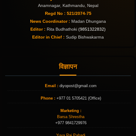
Anamnagar, Kathmandu, Nepal
Regd No : 521/2074-75
News Coordinator :
Madan Dhungana
Editor :
Rita Budhathoki
(9851322832)
Editor in Chief :
Sudip Bishwakarma
विज्ञापन
Email :
diyopost@gmail.com
Phone :
+977 01 5705421 (Office)
Marketing :
Barsa Shrestha
+977 9841729976
Yuva Raj Pahadi