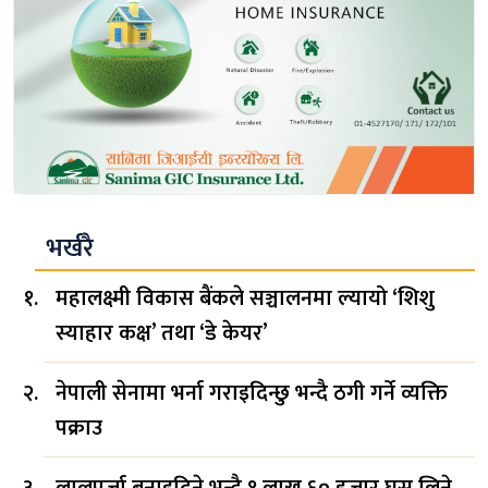
भर्खरै
महालक्ष्मी विकास बैंकले सञ्चालनमा ल्यायो ‘शिशु
स्याहार कक्ष’ तथा ‘डे केयर’
नेपाली सेनामा भर्ना गराइदिन्छु भन्दै ठगी गर्ने व्यक्ति
पक्राउ
लालपुर्जा बनाइदिने भन्दै १ लाख ६० हजार घुस लिने