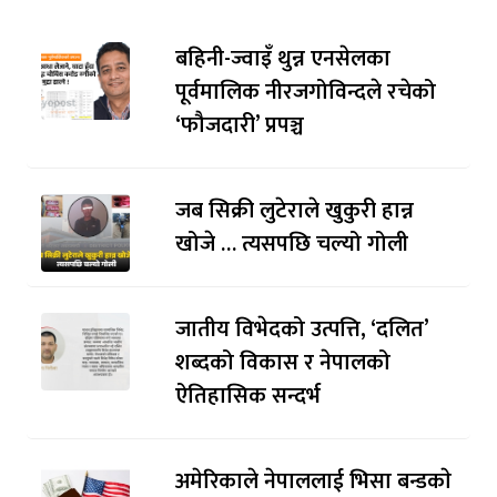
बहिनी-ज्वाइँ थुन्न एनसेलका
पूर्वमालिक नीरजगोविन्दले रचेको
‘फौजदारी’ प्रपञ्च
जब सिक्री लुटेराले खुकुरी हान्न
खोजे … त्यसपछि चल्यो गोली
जातीय विभेदको उत्पत्ति, ‘दलित’
शब्दको विकास र नेपालको
ऐतिहासिक सन्दर्भ
अमेरिकाले नेपाललाई भिसा बन्डकाे