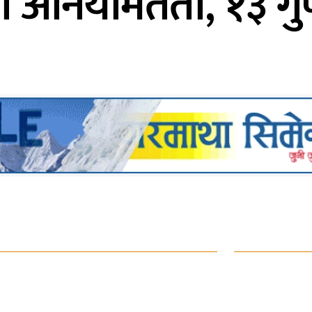
 अनियमितता, १३ गुण