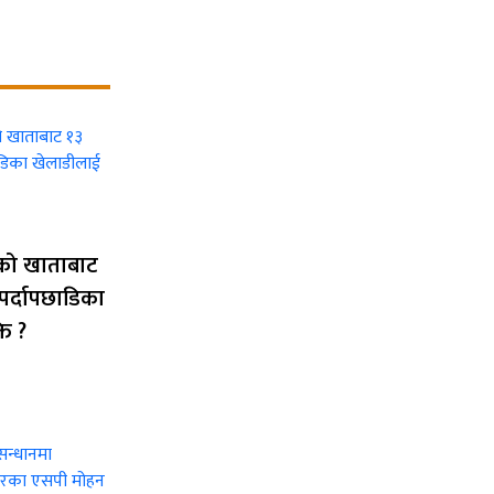
कको खाताबाट
पर्दापछाडिका
ति ?