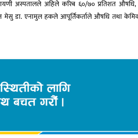
ारायणी अस्पतालले अहिले करिब ६०/७० प्रतिशत औषधि,
 मेसु डा. एनामुल हकले आपूर्तिकर्ताले औषधि तथा केमि