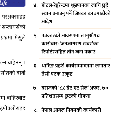
होटल-रेष्टुरेन्टमा धूम्रपानका लागि छुट्टै
स्थान बनाउनु पर्ने जिप्रका काठमाडौँको
जन परअक्साइड
आदेश
 सप्लायर्सको
पत्रकारको आवरणमा लागुऔषध
रश्नमा मेसुले
कारोबार: ‘जनजागरण खबर’का
रिपोर्टरसहित तीन जना पक्राउ
ल्न चाहेनन् ।
धादिङ प्रहरी कार्यसम्पादनमा लगातार
स्रोतको दाबी
तेस्रो पटक उत्कृष्ट
दराजको ‘८.८ ग्रेट एट सेल’ अफर, ७०
प्रतिशतसम्म छुटको घोषणा
ाँमा बाहिरबाट
ाइपोक्लोराइड
नेपाल आयल निगमको कार्यकारी