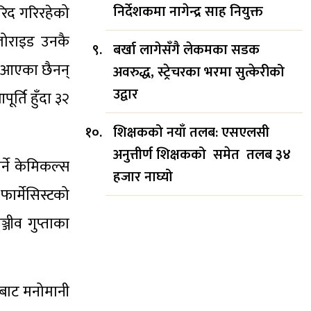
निर्देशकमा नागेन्द्र साह नियुक्त
रिद गरिरहेको
्लोराइड उनकै
बर्खा लागेसँगै लेकमका सडक
न आएका छैनन्
अवरुद्ध, स्ट्रेचरका भरमा सुत्केरीको
उद्वार
्ति हुँदा ३२
शिक्षकको नयाँ तलब: एसएलसी
अनुत्तीर्ण शिक्षकको समेत तलब ३४
्ने केमिकल्स
हजार नाघ्यो
ार्मेसिस्टको
जीव गुप्ताका
ारबाट मनोमानी