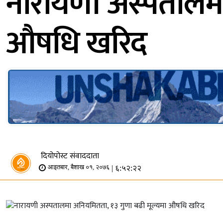
नारायणी अस्पतालमा
औषधि खरिद
दियोपोस्ट संवाददाता
| ६:५२:२२
आइतबार, बैशाख ०१, २०७६