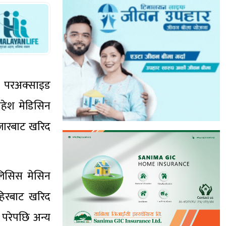
जन परअक्साइड
हेश मेडिसिन
 बजारबाट खरिद
लिसिस मेसिन
ाहिरबाट खरिद
 परेपछि अन्य