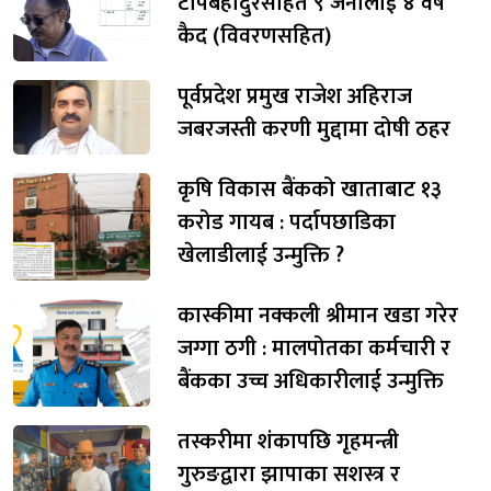
टोपबहादुरसहित ९ जनालाई ४ वर्ष
कैद (विवरणसहित)
पूर्वप्रदेश प्रमुख राजेश अहिराज
जबरजस्ती करणी मुद्दामा दोषी ठहर
कृषि विकास बैंकको खाताबाट १३
करोड गायब : पर्दापछाडिका
खेलाडीलाई उन्मुक्ति ?
कास्कीमा नक्कली श्रीमान खडा गरेर
जग्गा ठगी : मालपोतका कर्मचारी र
बैंकका उच्च अधिकारीलाई उन्मुक्ति
तस्करीमा शंकापछि गृहमन्त्री
गुरुङद्वारा झापाका सशस्त्र र