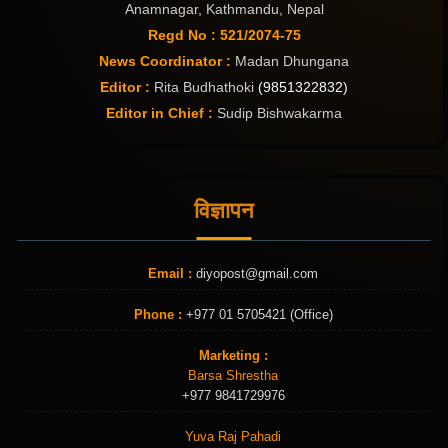
Anamnagar, Kathmandu, Nepal
Regd No : 521/2074-75
News Coordinator :
Madan Dhungana
Editor :
Rita Budhathoki
(9851322832)
Editor in Chief :
Sudip Bishwakarma
विज्ञापन
Email :
diyopost@gmail.com
Phone :
+977 01 5705421 (Office)
Marketing :
Barsa Shrestha
+977 9841729976
Yuva Raj Pahadi