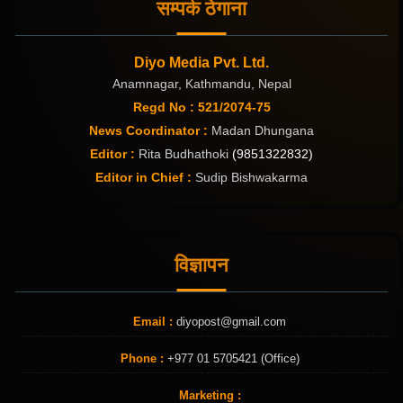
सम्पर्क ठेगाना
Diyo Media Pvt. Ltd.
Anamnagar, Kathmandu, Nepal
Regd No : 521/2074-75
News Coordinator :
Madan Dhungana
Editor :
Rita Budhathoki
(9851322832)
Editor in Chief :
Sudip Bishwakarma
विज्ञापन
Email :
diyopost@gmail.com
Phone :
+977 01 5705421 (Office)
Marketing :