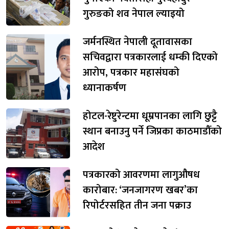
गुरुङको शव नेपाल ल्याइयो
जर्मनस्थित नेपाली दूतावासका
सचिवद्वारा पत्रकारलाई धम्की दिएको
आरोप, पत्रकार महासंघको
ध्यानाकर्षण
होटल-रेष्टुरेन्टमा धूम्रपानका लागि छुट्टै
स्थान बनाउनु पर्ने जिप्रका काठमाडौँको
आदेश
पत्रकारको आवरणमा लागुऔषध
कारोबार: ‘जनजागरण खबर’का
रिपोर्टरसहित तीन जना पक्राउ