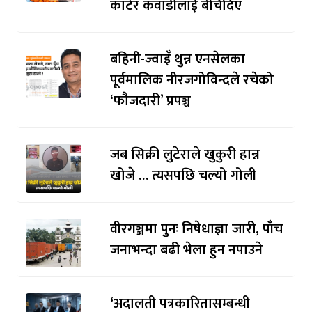
काटेर कवाडीलाई बेचिदिए
बहिनी-ज्वाइँ थुन्न एनसेलका
पूर्वमालिक नीरजगोविन्दले रचेको
‘फौजदारी’ प्रपञ्च
जब सिक्री लुटेराले खुकुरी हान्न
खोजे … त्यसपछि चल्यो गोली
वीरगञ्जमा पुनः निषेधाज्ञा जारी, पाँच
जनाभन्दा बढी भेला हुन नपाउने
‘अदालती पत्रकारितासम्बन्धी