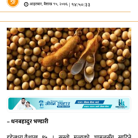
| १४:५०:३३
आइतबार, बैशाख १५, २०७६
– धनबहादुर भण्डारी
डडेल्धुरा,वैशाख १५ । सस्तो मूल्यको चामलसँग साटिने