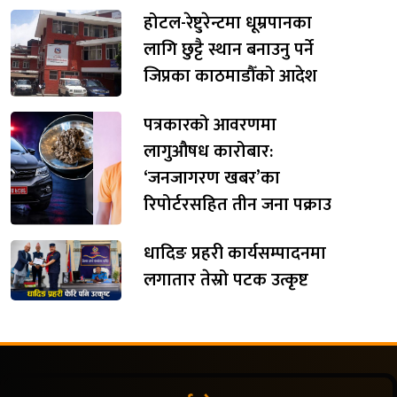
होटल-रेष्टुरेन्टमा धूम्रपानका
लागि छुट्टै स्थान बनाउनु पर्ने
जिप्रका काठमाडौँको आदेश
पत्रकारको आवरणमा
लागुऔषध कारोबार:
‘जनजागरण खबर’का
रिपोर्टरसहित तीन जना पक्राउ
धादिङ प्रहरी कार्यसम्पादनमा
लगातार तेस्रो पटक उत्कृष्ट