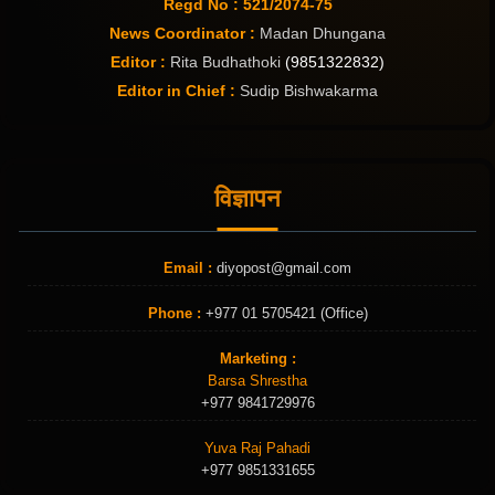
Regd No : 521/2074-75
News Coordinator :
Madan Dhungana
Editor :
Rita Budhathoki
(9851322832)
Editor in Chief :
Sudip Bishwakarma
विज्ञापन
Email :
diyopost@gmail.com
Phone :
+977 01 5705421 (Office)
Marketing :
Barsa Shrestha
+977 9841729976
Yuva Raj Pahadi
+977 9851331655