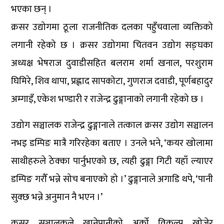
भएका छन् ।
क्रसर उद्योगमा ठूला राजनीतिक दलका पहुँचवाला व्यक्तिको
लगानी रहेको छ । क्रसर उद्योगमा चितवन उद्योग सङ्घका
अध्यक्ष भेषराज दुवाडीसहित बलराम शर्मा खनाल, परशुराम
घिमिरे, शिव थापा, प्रह्लाद सापकोटा, गुणराज दवाडी, पूर्णबहादुर
अम्गाइँ, एकेश भण्डारी र राजेन्द्र ढुङ्गानाको लगानी रहेको छ ।
उद्योग सञ्चालक राजेन्द्र ढुङ्गानाले तत्काल क्रसर उद्योग सञ्चालन
नभइ डम्पिङ मात्रै गरिरहेका बताए । उनले भने, ‘कयर खोलामा
साथीहरुले ठेक्का पार्नुभएको छ, त्यही ढुङ्गा गिटी यहाँ ल्याएर
डम्पिङ गरौँ भन्ने सोच बनाएको हो ।’ ढुङ्गानाले अगाडि थपे, ‘पानी
सुक्छ भन्ने अनुमान नै भएन ।’
क्रसर सञ्चालकले खानेपानीको अर्को विकल्प खोजेर