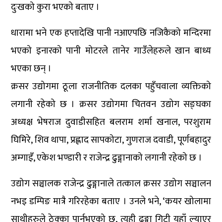
दुःखको कुरा भएको बताए ।
धारामा भने एक हप्तादेखि पानी नआएपछि नजिकैको मन्दिरमा
भएको इनारको पानी मोटरले तानेर गाउँलेहरुले खान बाध्य
भएका छन् ।
क्रसर उद्योगमा ठूला राजनीतिक दलका पहुँचवाला व्यक्तिको
लगानी रहेको छ । क्रसर उद्योगमा चितवन उद्योग सङ्घका
अध्यक्ष भेषराज दुवाडीसहित बलराम शर्मा खनाल, परशुराम
घिमिरे, शिव थापा, प्रह्लाद सापकोटा, गुणराज दवाडी, पूर्णबहादुर
अम्गाइँ, एकेश भण्डारी र राजेन्द्र ढुङ्गानाको लगानी रहेको छ ।
उद्योग सञ्चालक राजेन्द्र ढुङ्गानाले तत्काल क्रसर उद्योग सञ्चालन
नभइ डम्पिङ मात्रै गरिरहेका बताए । उनले भने, ‘कयर खोलामा
साथीहरुले ठेक्का पार्नुभएको छ, त्यही ढुङ्गा गिटी यहाँ ल्याएर