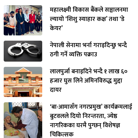
महालक्ष्मी विकास बैंकले सञ्चालनमा
ल्यायो ‘शिशु स्याहार कक्ष’ तथा ‘डे
केयर’
नेपाली सेनामा भर्ना गराइदिन्छु भन्दै
ठगी गर्ने व्यक्ति पक्राउ
लालपुर्जा बनाइदिने भन्दै १ लाख ६०
हजार घुस लिने अमिनविरुद्ध मुद्दा
दायर
‘बा-आमासँग नगरप्रमुख’ कार्यक्रमलाई
बुटवलले दियो निरन्तरता, ज्येष्ठ
नागरिकका घरमै पुग्छन् विशेषज्ञ
चिकित्सक