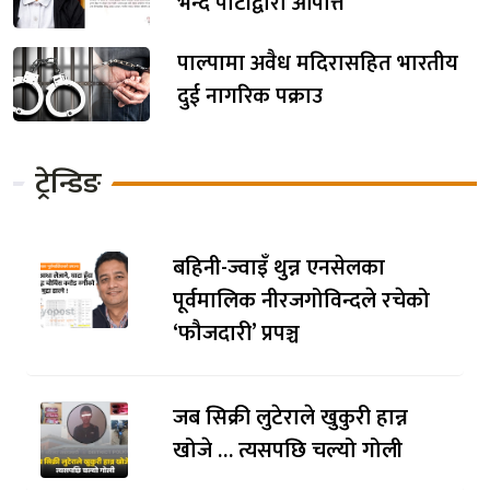
भन्दै पार्टीद्वारा आपत्ति
पाल्पामा अवैध मदिरासहित भारतीय
दुई नागरिक पक्राउ
ट्रेन्डिङ
बहिनी-ज्वाइँ थुन्न एनसेलका
पूर्वमालिक नीरजगोविन्दले रचेको
‘फौजदारी’ प्रपञ्च
जब सिक्री लुटेराले खुकुरी हान्न
खोजे … त्यसपछि चल्यो गोली