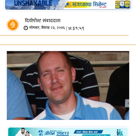
दियोपोस्ट संवाददाता
| ७:३१:५९
सोमबार, बैशाख २३, २०७६