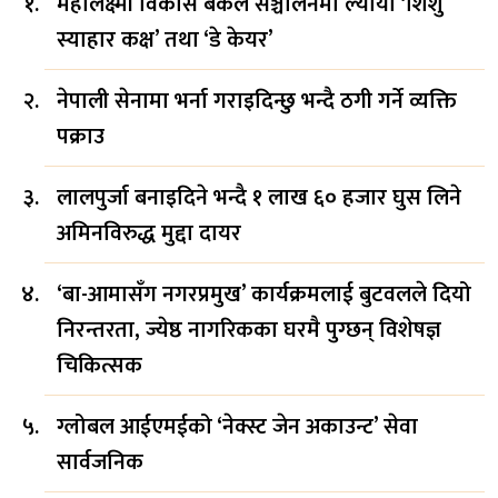
महालक्ष्मी विकास बैंकले सञ्चालनमा ल्यायो ‘शिशु
स्याहार कक्ष’ तथा ‘डे केयर’
नेपाली सेनामा भर्ना गराइदिन्छु भन्दै ठगी गर्ने व्यक्ति
पक्राउ
लालपुर्जा बनाइदिने भन्दै १ लाख ६० हजार घुस लिने
अमिनविरुद्ध मुद्दा दायर
‘बा-आमासँग नगरप्रमुख’ कार्यक्रमलाई बुटवलले दियो
निरन्तरता, ज्येष्ठ नागरिकका घरमै पुग्छन् विशेषज्ञ
चिकित्सक
ग्लोबल आईएमईको ‘नेक्स्ट जेन अकाउन्ट’ सेवा
सार्वजनिक