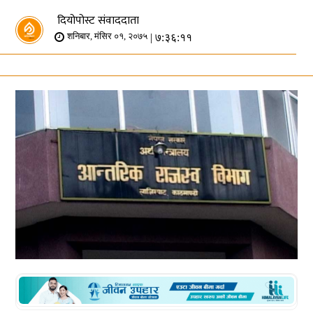
दियोपोस्ट संवाददाता
| ७:३६:११
शनिबार, मंसिर ०१, २०७५