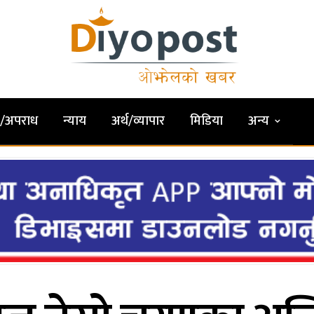
षा/अपराध
न्याय
अर्थ/व्यापार
मिडिया
अन्य