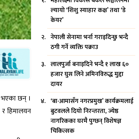
महालक्ष्मी विकास बैंकले सञ्चालनमा
ल्यायो ‘शिशु स्याहार कक्ष’ तथा ‘डे
केयर’
नेपाली सेनामा भर्ना गराइदिन्छु भन्दै
ठगी गर्ने व्यक्ति पक्राउ
लालपुर्जा बनाइदिने भन्दै १ लाख ६०
हजार घुस लिने अमिनविरुद्ध मुद्दा
दायर
े भएका छन् ।
‘बा-आमासँग नगरप्रमुख’ कार्यक्रमलाई
ब र हिमालयन
बुटवलले दियो निरन्तरता, ज्येष्ठ
नागरिकका घरमै पुग्छन् विशेषज्ञ
चिकित्सक