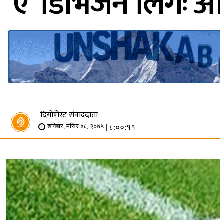
‘ए’ डिभिजन लिगः आज
दियोपोस्ट संवाददाता
| ८:००:११
शनिबार, मंसिर ०८, २०७५