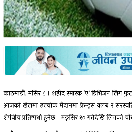
काठमाडौँ, मंसिर ८ । शहीद स्मारक ‘ए’ डिभिजन लिग फु
आजको खेलमा हल्चोक मैदानमा फ्रेन्ड्स क्लब र सरस्
शेर्पबीच प्रतिष्पर्धा हुनेछ । मङ्सिर १० गतेदेखि लिगको 