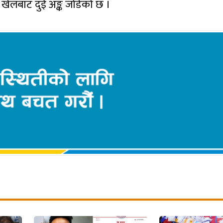
 खेलबाट दुई अङ्क जोडेको छ ।