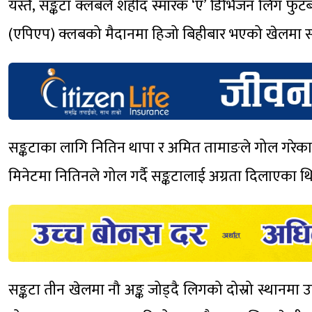
यस्तै, सङ्कटा क्लबले शहीद स्मारक ‘ए’ डिभिजन लिग फुट
(एपिएप) क्लबको मैदानमा हिजो बिहीबार भएको खेलमा सङ्
सङ्कटाका लागि नितिन थापा र अमित तामाङले गोल गरे
मिनेटमा नितिनले गोल गर्दै सङ्कटालाई अग्रता दिलाएका थ
सङ्कटा तीन खेलमा नौ अङ्क जोड्दै लिगको दोस्रो स्थानम