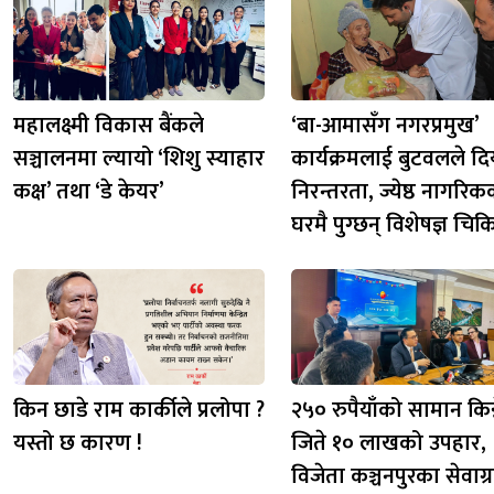
महालक्ष्मी विकास बैंकले
‘बा-आमासँग नगरप्रमुख’
सञ्चालनमा ल्यायो ‘शिशु स्याहार
कार्यक्रमलाई बुटवलले दि
कक्ष’ तथा ‘डे केयर’
निरन्तरता, ज्येष्ठ नागरि
घरमै पुग्छन् विशेषज्ञ चि
किन छाडे राम कार्कीले प्रलोपा ?
२५० रुपैयाँको सामान किन्
यस्तो छ कारण !
जिते १० लाखको उपहार,
विजेता कञ्चनपुरका सेवाग्र