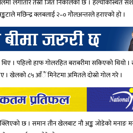
बलमा लगातार तेस्रो जित निकालेको छ । हल्चोकस्थित सशस्त
कटाले मछिन्द्र क्लबलाई २–० गोेलअन्तरले हराएको हो ।
का थिए । पहिलो हाफ गोलरहित बराबरीमा सकिएको थियो । 
िए । खेलको ८५ आँैं मिनेटमा अमितले दोस्रो गोल गरे ।
ा उक्लिएको छ । समान तीन खेलबाट नौ अङ्क जोडेको मनाङ मस