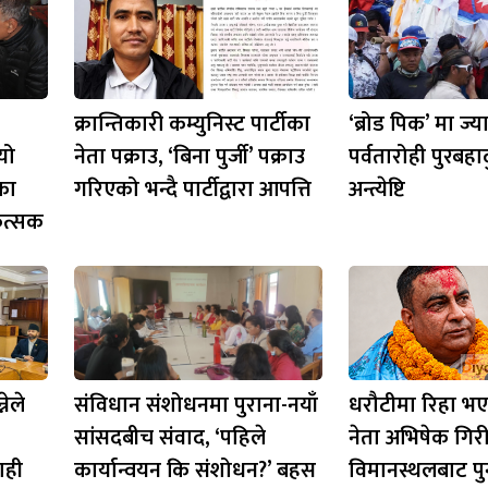
क्रान्तिकारी कम्युनिस्ट पार्टीका
‘ब्रोड पिक’ मा ज्
यो
नेता पक्राउ, ‘बिना पुर्जी’ पक्राउ
पर्वतारोही पुरबहा
कका
गरिएको भन्दै पार्टीद्वारा आपत्ति
अन्त्येष्टि
कित्सक
नेले
संविधान संशोधनमा पुराना-नयाँ
धरौटीमा रिहा भएक
सांसदबीच संवाद, ‘पहिले
नेता अभिषेक गिर
ाही
कार्यान्वयन कि संशोधन?’ बहस
विमानस्थलबाट पुन