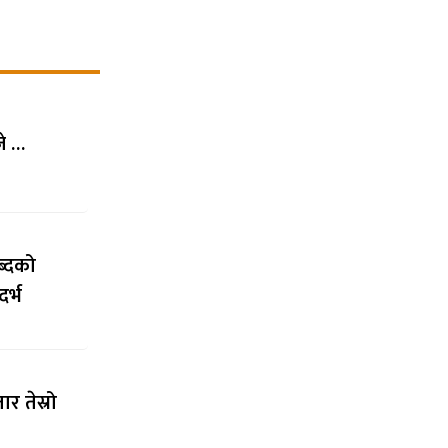
जे …
ब्दको
र्भ
र तेस्रो