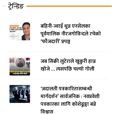
ट्रेन्डिङ
बहिनी-ज्वाइँ थुन्न एनसेलका
पूर्वमालिक नीरजगोविन्दले रचेको
‘फौजदारी’ प्रपञ्च
जब सिक्री लुटेराले खुकुरी हान्न
खोजे … त्यसपछि चल्यो गोली
‘अदालती पत्रकारितासम्बन्धी
मार्गदर्शन’ सार्वजनिक : नवप्रवेशी
पत्रकारका लागि कोशेढुङ्गा बन्ने
विश्वास