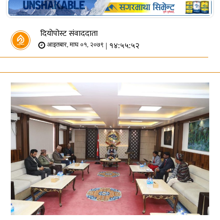
दियोपोस्ट संवाददाता
| १४:५५:५२
आइतबार, माघ ०१, २०७९