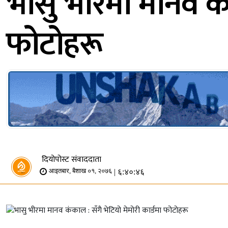
भासु भीरमा मानव कंक
फोटोहरू
दियोपोस्ट संवाददाता
| ६:४०:४६
आइतबार, बैशाख ०१, २०७६