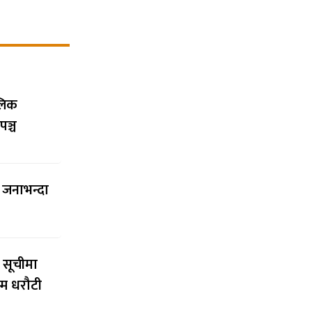
ालिक
पञ्च
च जनाभन्दा
 सूचीमा
्म धरौटी