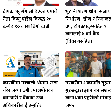
दीपक भट्टसँग जोडिएका एमाले
भुटानी शरणार्थीमा सजाय
नेता विष्णु पौडेल विरुद्ध २०
निर्धारण: खाँण र रिजाल
करोड ९० लाख बिगो दाबी
वर्ष, टोपबहादुरसहित ९
जनालाई ४ वर्ष कैद
(विवरणसहित)
कास्कीमा नक्कली श्रीमान खडा
तस्करीमा शंकापछि गृहमन्त
गरेर जग्गा ठगी : मालपोतका
गुरुङद्वारा झापाका सशस्त्
कर्मचारी र बैंकका उच्च
जनपथका प्रहरीको मोबा
अधिकारीलाई उन्मुक्ति
जफत