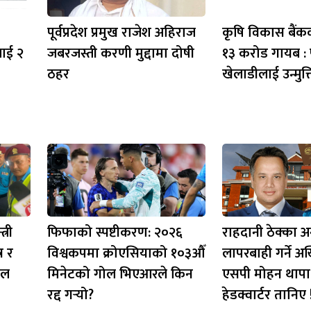
पूर्वप्रदेश प्रमुख राजेश अहिराज
कृषि विकास बैं
लाई २
जबरजस्ती करणी मुद्दामा दोषी
१३ करोड गायब : 
ठहर
खेलाडीलाई उन्मुक्
्री
फिफाको स्पष्टीकरण: २०२६
राहदानी ठेक्का अ
र र
विश्वकपमा क्रोएसियाको १०३औँ
लापरबाही गर्ने अ
इल
मिनेटको गोल भिएआरले किन
एसपी मोहन थापा
रद्द गर्‍यो?
हेडक्वार्टर तानिए 