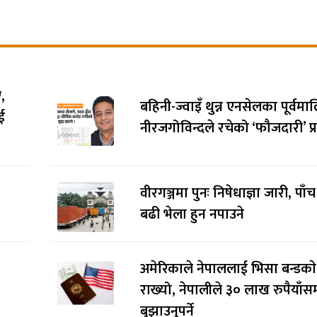
,
बहिनी-ज्वाइँ थुन्न एनसेलका पूर्वम
ई
नीरजगोविन्दले रचेको ‘फौजदारी’ प्र
वीरगञ्जमा पुनः निषेधाज्ञा जारी, पाँ
बढी भेला हुन नपाउने
अमेरिकाले नेपाललाई भिसा बन्डकाे
राख्यो, नेपालीले ३० लाख रुपैयाँसम
बुझाउनुपर्ने