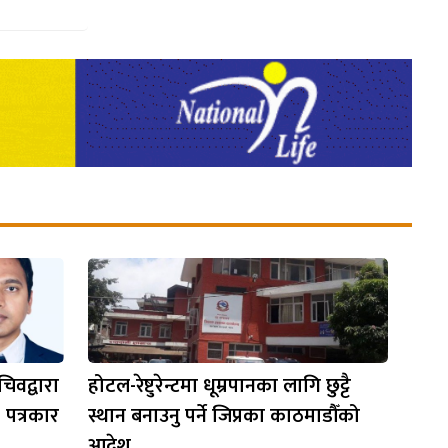
िवद्वारा
होटल-रेष्टुरेन्टमा धूम्रपानका लागि छुट्टै
 पत्रकार
स्थान बनाउनु पर्ने जिप्रका काठमाडौँको
आदेश