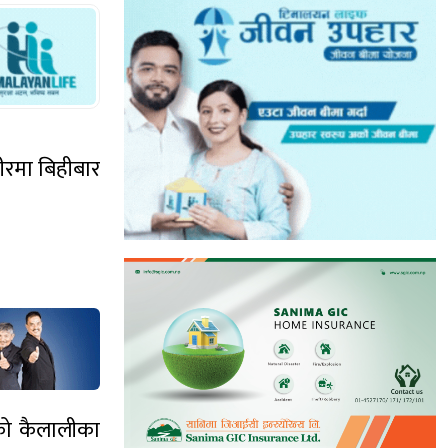
ीरमा बिहीबार
एको कैलालीका