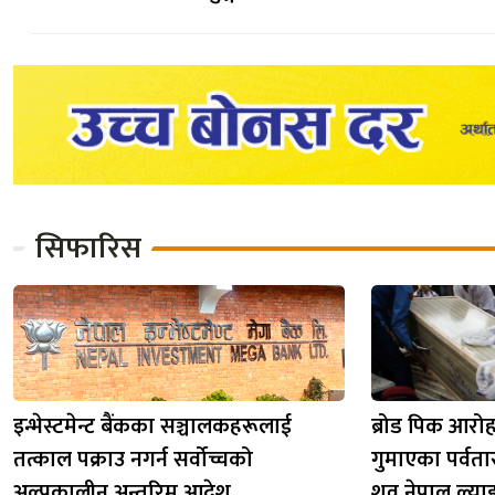
सिफारिस
इन्भेस्टमेन्ट बैंकका सञ्चालकहरूलाई
ब्रोड पिक आरो
तत्काल पक्राउ नगर्न सर्वोच्चको
गुमाएका पर्वता
अल्पकालीन अन्तरिम आदेश
शव नेपाल ल्या