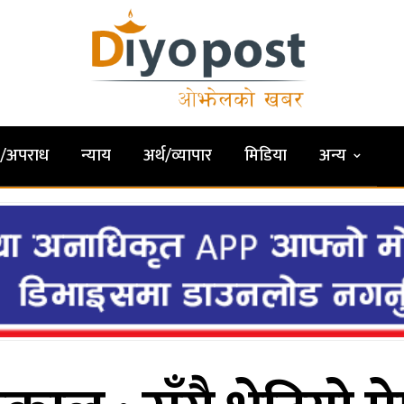
षा/अपराध
न्याय
अर्थ/व्यापार
मिडिया
अन्य