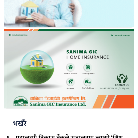
भर्खरै
महालक्ष्मी विकास बैंकले सञ्चालनमा ल्यायो ‘शिशु