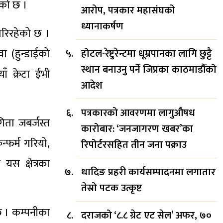
ेको छ ।
आरोप, पत्रकार महासंघको
ध्यानाकर्षण
गरिरहेको छ ।
ा (हुन्डाईको
होटल-रेष्टुरेन्टमा धूम्रपानका लागि छुट्टै
स्थान बनाउनु पर्ने जिप्रका काठमाडौँको
 क्रेटा ईभी
आदेश
पत्रकारको आवरणमा लागुऔषध
गिता जबर्जस्त
कारोबार: ‘जनजागरण खबर’का
न्फर्म गरियो,
रिपोर्टरसहित तीन जना पक्राउ
यस क्षेत्रका
धादिङ प्रहरी कार्यसम्पादनमा लगातार
तेस्रो पटक उत्कृष्ट
 छ । कम्पनीका
दराजको ‘८.८ ग्रेट एट सेल’ अफर, ७०