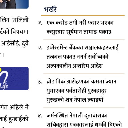
भर्खरै
णय लिन सजिलो
एक करोड ठगी गरी फरार भएका
ोर्टको विषयमा
कसुरदार सूर्यमान तामाङ पक्राउ
ा आईसीई, दुवै
इन्भेस्टमेन्ट बैंकका सञ्चालकहरूलाई
 ।
तत्काल पक्राउ नगर्न सर्वोच्चको
अल्पकालीन अन्तरिम आदेश
ब्रोड पिक आरोहणका क्रममा ज्यान
गुमाएका पर्वतारोही पुरबहादुर
गुरुङको शव नेपाल ल्याइयो
र्गत अहिले नै
जर्मनस्थित नेपाली दूतावासका
ाई हुन्डाईको
सचिवद्वारा पत्रकारलाई धम्की दिएको