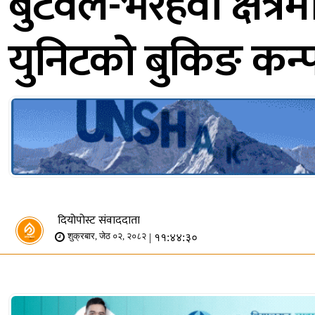
बुटवल-भैरहवा क्षेत्र
युनिटको बुकिङ कन्फ
दियोपोस्ट संवाददाता
| ११:४४:३०
शुक्रबार, जेठ ०२, २०८२