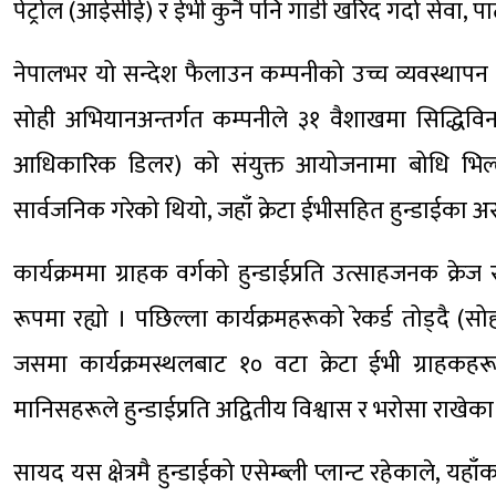
पेट्रोल (आईसीई) र ईभी कुनै पनि गाडी खरिद गर्दा सेवा, प
नेपालभर यो सन्देश फैलाउन कम्पनीको उच्च व्यवस्थापन 
सोही अभियानअन्तर्गत कम्पनीले ३१ वैशाखमा सिद्धिविना
आधिकारिक डिलर) को संयुक्त आयोजनामा बोधि भिल्ला
सार्वजनिक गरेको थियो, जहाँ क्रेटा ईभीसहित हुन्डाईका अर
कार्यक्रममा ग्राहक वर्गको हुन्डाईप्रति उत्साहजनक क्रे
रूपमा रह्यो । पछिल्ला कार्यक्रमहरूको रेकर्ड तोड्दै (स
जसमा कार्यक्रमस्थलबाट १० वटा क्रेटा ईभी ग्राहकहर
मानिसहरूले हुन्डाईप्रति अद्वितीय विश्वास र भरोसा राखेका
सायद यस क्षेत्रमै हुन्डाईको एसेम्ब्ली प्लान्ट रहेकाले, 