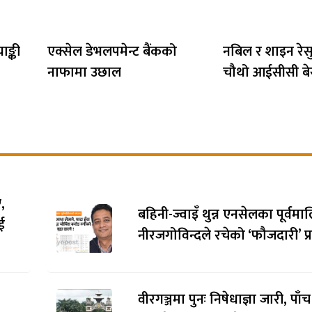
ङ्की
एक्सेल डेभलपमेन्ट बैंकको
नबिल र शाइन रेसुङ
नाफामा उछाल
चौथो आईसीसी बेस्
,
बहिनी-ज्वाइँ थुन्न एनसेलका पूर्वम
ई
नीरजगोविन्दले रचेको ‘फौजदारी’ प्र
वीरगञ्जमा पुनः निषेधाज्ञा जारी, पाँ