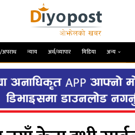
षा/अपराध
न्याय
अर्थ/व्यापार
मिडिया
अन्य