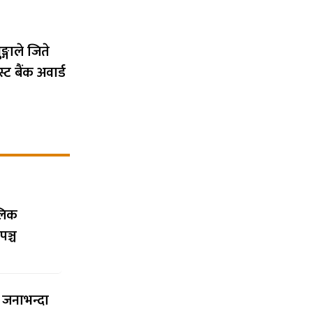
्गाले जिते
ट बैंक अवार्ड
ालिक
पञ्च
च जनाभन्दा