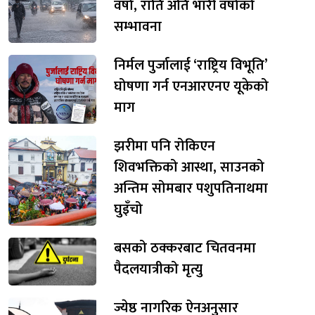
वर्षा, राति अति भारी वर्षाको
सम्भावना
निर्मल पुर्जालाई ‘राष्ट्रिय विभूति’
घोषणा गर्न एनआरएनए यूकेको
माग
झरीमा पनि रोकिएन
शिवभक्तिको आस्था, साउनको
अन्तिम सोमबार पशुपतिनाथमा
घुइँचो
बसको ठक्करबाट चितवनमा
पैदलयात्रीको मृत्यु
ज्येष्ठ नागरिक ऐनअनुसार