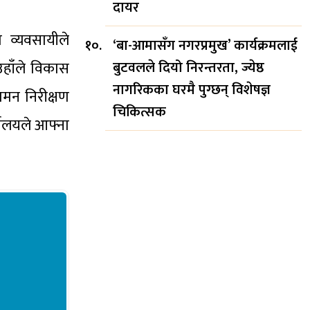
दायर
 व्यवसायीले
‘बा-आमासँग नगरप्रमुख’ कार्यक्रमलाई
उहाँले विकास
बुटवलले दियो निरन्तरता, ज्येष्ठ
नागरिकका घरमै पुग्छन् विशेषज्ञ
गमन निरीक्षण
चिकित्सक
यालयले आफ्ना