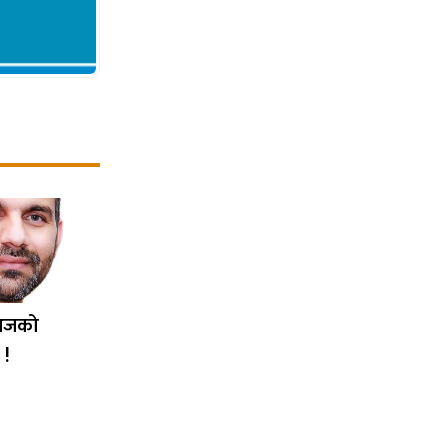
आजको
 !