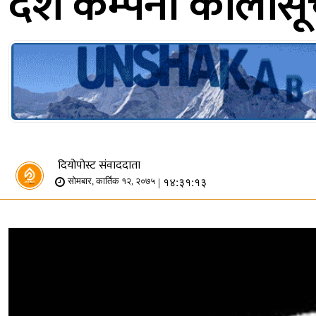
दश कम्पनी कालोसूच
दियोपोस्ट संवाददाता
| १४:३१:१३
सोमबार, कार्तिक १२, २०७५