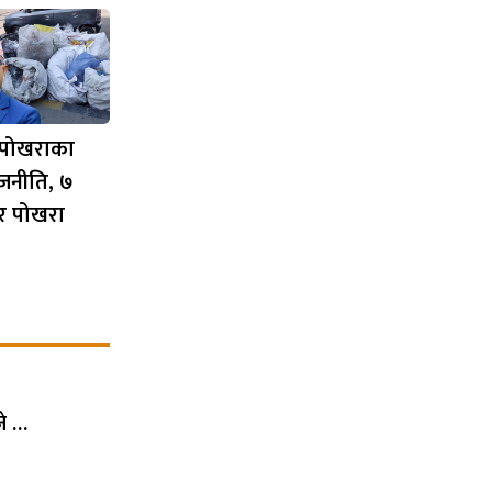
 पोखराका
जनीति, ७
एर पोखरा
जे …