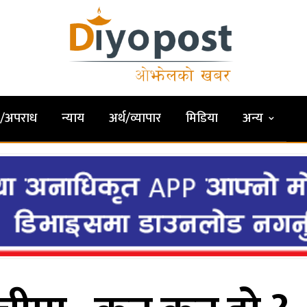
षा/अपराध
न्याय
अर्थ/व्यापार
मिडिया
अन्य