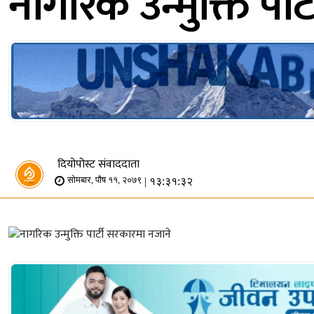
नागरिक उन्मुक्ति पा
दियोपोस्ट संवाददाता
| १३:३१:३२
सोमबार, पौष ११, २०७९