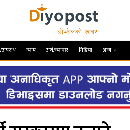
षा/अपराध
न्याय
अर्थ/व्यापार
मिडिया
अन्य