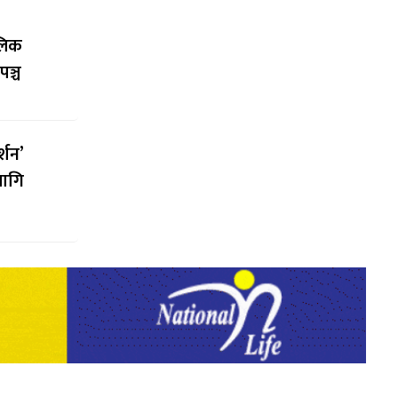
ालिक
पञ्च
्शन’
लागि