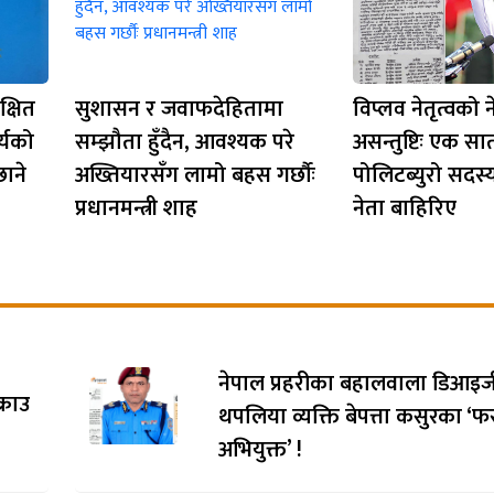
क्षित
सुशासन र जवाफदेहितामा
विप्लव नेतृत्वको
्यको
सम्झौता हुँदैन, आवश्यक परे
असन्तुष्टिः एक सा
छाने
अख्तियारसँग लामो बहस गर्छौः
पोलिटब्युरो सदस्
प्रधानमन्त्री शाह
नेता बाहिरिए
नेपाल प्रहरीका बहालवाला डिआइजी
्राउ
थपलिया व्यक्ति बेपत्ता कसुरका ‘फ
अभियुक्त’ !