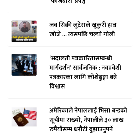
‘फौजदारी’ प्रपञ्च
जब सिक्री लुटेराले खुकुरी हान्न
खोजे … त्यसपछि चल्यो गोली
‘अदालती पत्रकारितासम्बन्धी
मार्गदर्शन’ सार्वजनिक : नवप्रवेशी
पत्रकारका लागि कोशेढुङ्गा बन्ने
विश्वास
अमेरिकाले नेपाललाई भिसा बन्डकाे
सूचीमा राख्यो, नेपालीले ३० लाख
रुपैयाँसम्म धरौटी बुझाउनुपर्ने