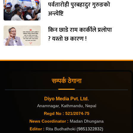
पर्वतारोही पुरबहादुर गुरुङको
अन्त्येष्टि
किन छाडे राम कार्कीले प्रलोपा
? यस्तो छ कारण !
सम्पर्क ठेगाना
Diyo Media Pvt. Ltd.
Anamnagar, Kathmandu, Nepal
Regd No : 521/2074-75
News Coordinator :
Madan Dhungana
Editor :
Rita Budhathoki
(9851322832)