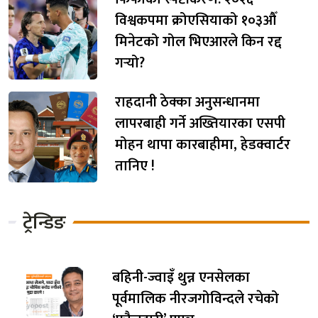
विश्वकपमा क्रोएसियाको १०३औँ
मिनेटको गोल भिएआरले किन रद्द
गर्‍यो?
राहदानी ठेक्का अनुसन्धानमा
लापरबाही गर्ने अख्तियारका एसपी
मोहन थापा कारबाहीमा, हेडक्वार्टर
तानिए !
ट्रेन्डिङ
बहिनी-ज्वाइँ थुन्न एनसेलका
पूर्वमालिक नीरजगोविन्दले रचेको