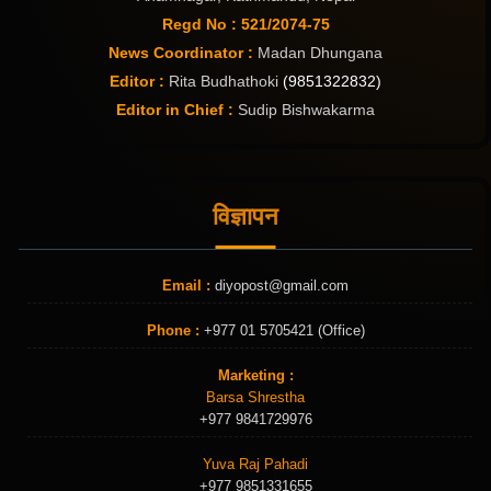
Regd No : 521/2074-75
News Coordinator :
Madan Dhungana
Editor :
Rita Budhathoki
(9851322832)
Editor in Chief :
Sudip Bishwakarma
विज्ञापन
Email :
diyopost@gmail.com
Phone :
+977 01 5705421 (Office)
Marketing :
Barsa Shrestha
+977 9841729976
Yuva Raj Pahadi
+977 9851331655