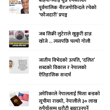
बहिनी-ज्वाइँ थुन्न एनसेलका
पूर्वमालिक नीरजगोविन्दले रचेको
‘फौजदारी’ प्रपञ्च
जब सिक्री लुटेराले खुकुरी हान्न
खोजे … त्यसपछि चल्यो गोली
जातीय विभेदको उत्पत्ति, ‘दलित’
शब्दको विकास र नेपालको
ऐतिहासिक सन्दर्भ
अमेरिकाले नेपाललाई भिसा बन्डकाे
सूचीमा राख्यो, नेपालीले ३० लाख
रुपैयाँसम्म धरौटी बुझाउनुपर्ने