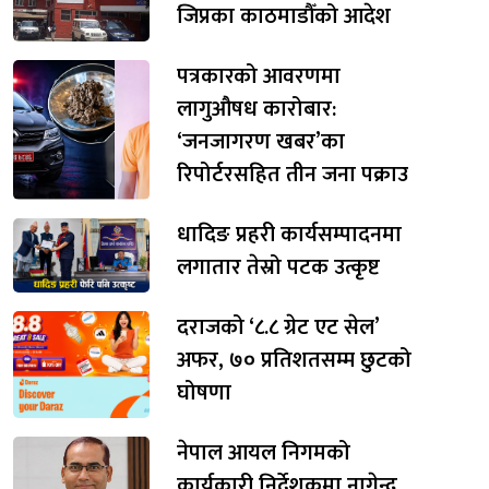
जिप्रका काठमाडौँको आदेश
पत्रकारको आवरणमा
लागुऔषध कारोबार:
‘जनजागरण खबर’का
रिपोर्टरसहित तीन जना पक्राउ
धादिङ प्रहरी कार्यसम्पादनमा
लगातार तेस्रो पटक उत्कृष्ट
दराजको ‘८.८ ग्रेट एट सेल’
अफर, ७० प्रतिशतसम्म छुटको
घोषणा
नेपाल आयल निगमको
कार्यकारी निर्देशकमा नागेन्द्र