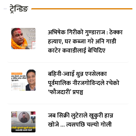
ट्रेन्डिङ
अभिषेक गिरीको गुण्डाराज : ठेक्का
हत्याए, घर कब्जा गरे अनि गाडी
काटेर कवाडीलाई बेचिदिए
बहिनी-ज्वाइँ थुन्न एनसेलका
पूर्वमालिक नीरजगोविन्दले रचेको
‘फौजदारी’ प्रपञ्च
जब सिक्री लुटेराले खुकुरी हान्न
खोजे … त्यसपछि चल्यो गोली