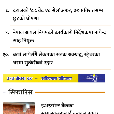
दराजको ‘८.८ ग्रेट एट सेल’ अफर, ७० प्रतिशतसम्म
छुटको घोषणा
नेपाल आयल निगमको कार्यकारी निर्देशकमा नागेन्द्र
साह नियुक्त
बर्खा लागेसँगै लेकमका सडक अवरुद्ध, स्ट्रेचरका
भरमा सुत्केरीको उद्वार
सिफारिस
इन्भेस्टमेन्ट बैंकका
सञ्चालकहरूलाई तत्काल पक्राउ