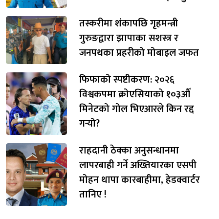
तस्करीमा शंकापछि गृहमन्त्री
गुरुङद्वारा झापाका सशस्त्र र
जनपथका प्रहरीको मोबाइल जफत
फिफाको स्पष्टीकरण: २०२६
विश्वकपमा क्रोएसियाको १०३औँ
मिनेटको गोल भिएआरले किन रद्द
गर्‍यो?
राहदानी ठेक्का अनुसन्धानमा
लापरबाही गर्ने अख्तियारका एसपी
मोहन थापा कारबाहीमा, हेडक्वार्टर
तानिए !