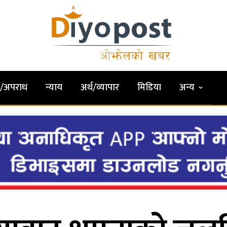
षा/अपराध
न्याय
अर्थ/व्यापार
मिडिया
अन्य