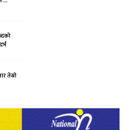
जे …
ब्दको
र्भ
र तेस्रो