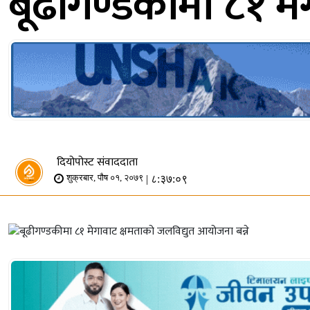
बूढीगण्डकीमा ८१ मे
दियोपोस्ट संवाददाता
| ८:३७:०९
शुक्रबार, पौष ०१, २०७९