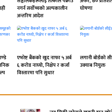
सञ्चालकहरूलाई तत्काल पक्राउ
अफर, ७० प्रतिश
ाही
नगर्न सर्वोच्चको अल्पकालीन
घोषणा
अन्तरिम आदेश
ण्डे
एभरेष्ट बैंकको खुद नाफा ५ अर्ब
लगानी बोर्डको सी
वजनिक
६ करोड नाघ्यो, निक्षेप र कर्जा
उक्याब नियुक्त
ल्प
विस्तारमा पनि सुधार