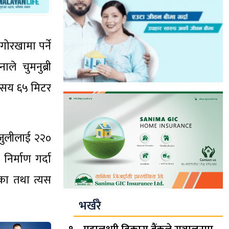
ोरखामा पर्ने
े चुमनुब्री
न सय ६५ मिटर
िजुलीलाई २२०
िर्माण गर्दा
िका तथा त्यस
भर्खरै