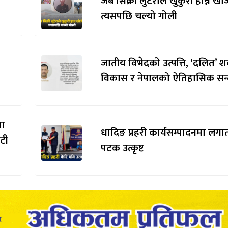
जब सिक्री लुटेराले खुकुरी हान्न खो
त्यसपछि चल्यो गोली
जातीय विभेदको उत्पत्ति, ‘दलित’ श
विकास र नेपालको ऐतिहासिक सन्द
मा
धादिङ प्रहरी कार्यसम्पादनमा लगाता
ौटी
पटक उत्कृष्ट