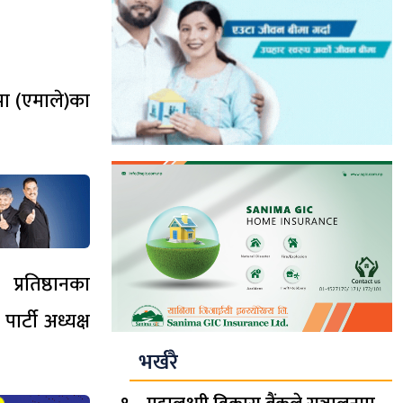
पा (एमाले)का
प्रतिष्ठानका
र्टी अध्यक्ष
भर्खरै