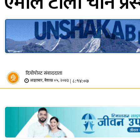
एमाले टोली चीन प्रस
दियोपोस्ट संवाददाता
| ८:१४:०७
आइतबार, बैशाख ०५, २०७३