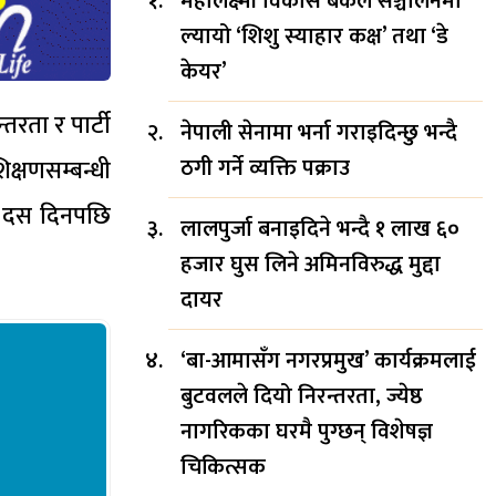
महालक्ष्मी विकास बैंकले सञ्चालनमा
ल्यायो ‘शिशु स्याहार कक्ष’ तथा ‘डे
केयर’
रता र पार्टी
नेपाली सेनामा भर्ना गराइदिन्छु भन्दै
ठगी गर्ने व्यक्ति पक्राउ
क्षणसम्बन्धी
 । दस दिनपछि
लालपुर्जा बनाइदिने भन्दै १ लाख ६०
हजार घुस लिने अमिनविरुद्ध मुद्दा
दायर
‘बा-आमासँग नगरप्रमुख’ कार्यक्रमलाई
बुटवलले दियो निरन्तरता, ज्येष्ठ
नागरिकका घरमै पुग्छन् विशेषज्ञ
चिकित्सक