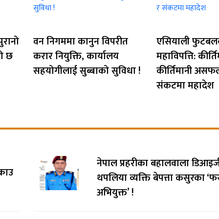
पुरानो
वन निगममा कानुन विपरीत
एसियाली फुटबल
तो छ
करार नियुक्ति, कार्यालय
महाविपत्ति: कीर्ति
सहयोगीलाई सुब्बाको सुविधा !
कीर्तिमानी असफ
संकटमा महादेश
नेपाल प्रहरीका बहालवाला डिआइजी
्राउ
थपलिया व्यक्ति बेपत्ता कसुरका ‘फ
अभियुक्त’ !