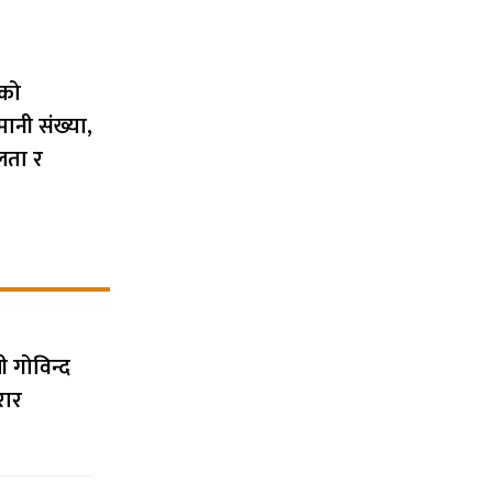
को
मानी संख्या,
लता र
 गोविन्द
रार