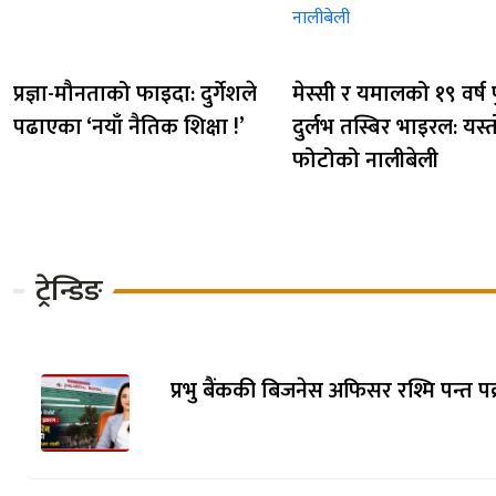
प्रज्ञा-मौनताको फाइदा: दुर्गेशले
मेस्सी र यमालको १९ वर्ष 
पढाएका ‘नयाँ नैतिक शिक्षा !’
दुर्लभ तस्बिर भाइरल: यस्
फोटोको नालीबेली
ट्रेन्डिङ
प्रभु बैंककी बिजनेस अफिसर रश्मि पन्त पक