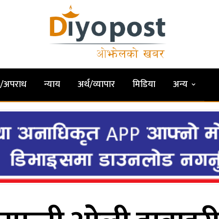
षा/अपराध
न्याय
अर्थ/व्यापार
मिडिया
अन्य