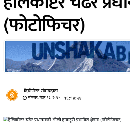
हेलिकोप्टर चढेर प्रधा
(फोटोफिचर)
दियोपोस्ट संवाददाता
| १६:१४:५४
सोमबार, चैत्र १८, २०७५