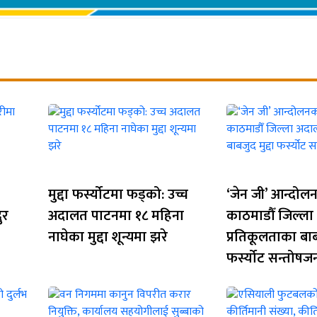
मुद्दा फर्स्योटमा फड्को: उच्च
‘जेन जी’ आन्दोल
ुर
अदालत पाटनमा १८ महिना
काठमाडौँ जिल्ल
नाघेका मुद्दा शून्यमा झरे
प्रतिकूलताका बाबज
फर्स्योट सन्तोष