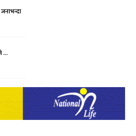
च जनाभन्दा
जे …