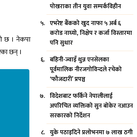
पोखराका तीन युवा सम्पर्कविहीन
एभरेष्ट बैंकको खुद नाफा ५ अर्ब ६
करोड नाघ्यो, निक्षेप र कर्जा विस्तारमा
को छ । नेकपा
पनि सुधार
ेका छन् ।
बहिनी-ज्वाइँ थुन्न एनसेलका
पूर्वमालिक नीरजगोविन्दले रचेको
‘फौजदारी’ प्रपञ्च
विदेशबाट फर्किने नेपालीलाई
अपरिचित व्यक्तिको सुन बोकेर नआउन
सरकारको निर्देशन
युके पठाइदिने प्रलोभनमा ७ लाख ठगी