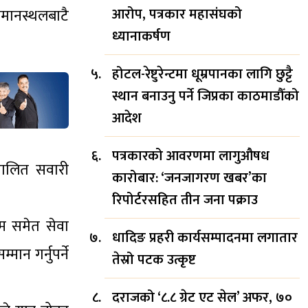
आरोप, पत्रकार महासंघको
मानस्थलबाटै
ध्यानाकर्षण
होटल-रेष्टुरेन्टमा धूम्रपानका लागि छुट्टै
स्थान बनाउनु पर्ने जिप्रका काठमाडौँको
आदेश
पत्रकारको आवरणमा लागुऔषध
्चालित सवारी
कारोबार: ‘जनजागरण खबर’का
रिपोर्टरसहित तीन जना पक्राउ
्म समेत सेवा
धादिङ प्रहरी कार्यसम्पादनमा लगातार
न गर्नुपर्ने
तेस्रो पटक उत्कृष्ट
दराजको ‘८.८ ग्रेट एट सेल’ अफर, ७०