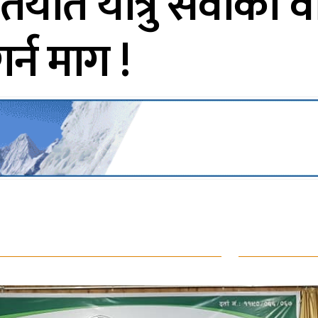
यात यात्रु सेवाको 
र्न माग !