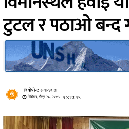
विमानस्थल हवाई यात
टुटल र पठाओ बन्द ग
दियोपोस्ट संवाददाता
| २०:२३:१५
बिहिबार, चैत्र २८, २०७५