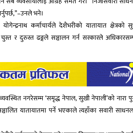
न सबै व्यवसायीलाई आग्रह समेत गरे। “निजीसवारी साधनले 
र्नुपर्छ,”–उनले भने।
योगेन्द्रनाथ कर्माचार्यले देशैभरीको यातायात क्षेत्रको 
ुस्त र दुरुस्त ढङ्गले सञ्चालन गर्न सरकारले अधिकारसम्
्यवस्थित नगरेसम्म ‘समृद्ध नेपाल, सुखी नेपाली’को नारा पु
चालित यातायातमा पर्ने भएकाले त्यहाँका सवारी साधनल