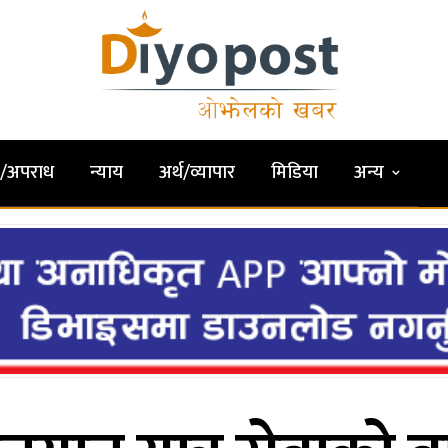
षा/अपराध
न्याय
अर्थ/व्यापार
मिडिया
अन्य