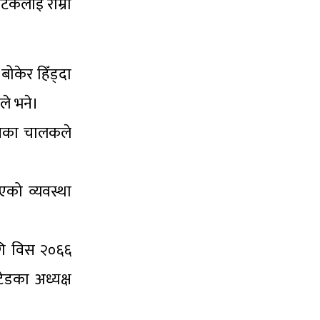
्यटकलाई राम्रो
ोकेर हिँड्दा
ले भने।
धनका चालकले
एको व्यवस्था
ागि विस २०६६
ेडका अध्यक्ष