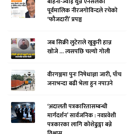
बहिनी-ज्वाइँ थुन्न एनसेलका
पूर्वमालिक नीरजगोविन्दले रचेको
‘फौजदारी’ प्रपञ्च
जब सिक्री लुटेराले खुकुरी हान्न
खोजे … त्यसपछि चल्यो गोली
वीरगञ्जमा पुनः निषेधाज्ञा जारी, पाँच
जनाभन्दा बढी भेला हुन नपाउने
‘अदालती पत्रकारितासम्बन्धी
मार्गदर्शन’ सार्वजनिक : नवप्रवेशी
पत्रकारका लागि कोशेढुङ्गा बन्ने
विश्वास