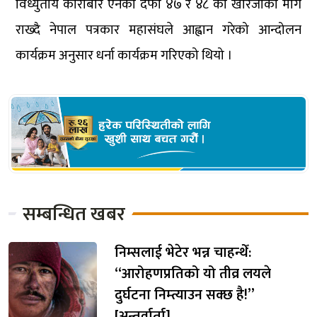
विध्युतीय कारोबार ऐनको दफा ४७ र ४८ को खारेजीको माग
राख्दै नेपाल पत्रकार महासंघले आह्वान गरेको आन्दोलन
कार्यक्रम अनुसार धर्ना कार्यक्रम गरिएको थियो ।
सम्बन्धित खबर
निम्सलाई भेटेर भन्न चाहन्थेँ:
“आरोहणप्रतिको यो तीव्र लयले
दुर्घटना निम्त्याउन सक्छ है!”
[अन्तर्वार्ता]