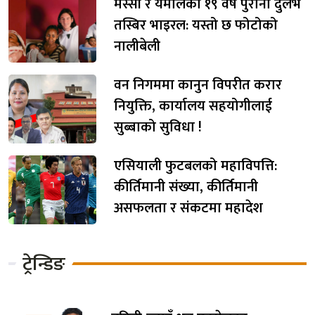
मेस्सी र यमालको १९ वर्ष पुरानो दुर्लभ
तस्बिर भाइरल: यस्तो छ फोटोको
नालीबेली
वन निगममा कानुन विपरीत करार
नियुक्ति, कार्यालय सहयोगीलाई
सुब्बाको सुविधा !
एसियाली फुटबलको महाविपत्ति:
कीर्तिमानी संख्या, कीर्तिमानी
असफलता र संकटमा महादेश
ट्रेन्डिङ