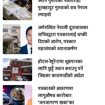
ज्यान गुमाएका पर्वतारोही
पुरबहादुर गुरुङको शव नेपाल
ल्याइयो
जर्मनस्थित नेपाली दूतावासका
सचिवद्वारा पत्रकारलाई धम्की
दिएको आरोप, पत्रकार
महासंघको ध्यानाकर्षण
होटल-रेष्टुरेन्टमा धूम्रपानका
लागि छुट्टै स्थान बनाउनु पर्ने
जिप्रका काठमाडौँको आदेश
पत्रकारको आवरणमा
लागुऔषध कारोबार:
‘जनजागरण खबर’का