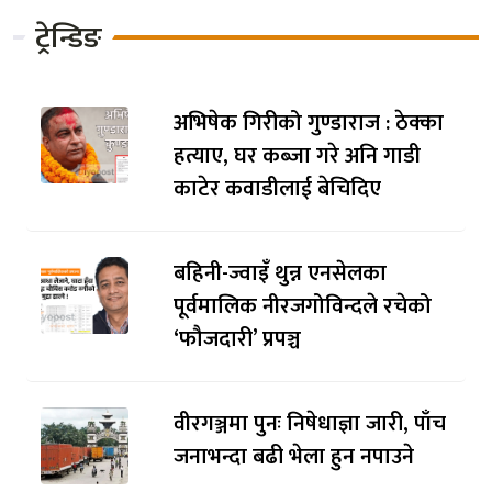
ट्रेन्डिङ
अभिषेक गिरीको गुण्डाराज : ठेक्का
हत्याए, घर कब्जा गरे अनि गाडी
काटेर कवाडीलाई बेचिदिए
बहिनी-ज्वाइँ थुन्न एनसेलका
पूर्वमालिक नीरजगोविन्दले रचेको
‘फौजदारी’ प्रपञ्च
वीरगञ्जमा पुनः निषेधाज्ञा जारी, पाँच
जनाभन्दा बढी भेला हुन नपाउने