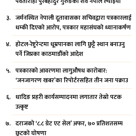
पर्वतारोही पुरबहादुर गुरुङको शव नेपाल ल्याइयो
जर्मनस्थित नेपाली दूतावासका सचिवद्वारा पत्रकारलाई
धम्की दिएको आरोप, पत्रकार महासंघको ध्यानाकर्षण
होटल-रेष्टुरेन्टमा धूम्रपानका लागि छुट्टै स्थान बनाउनु
पर्ने जिप्रका काठमाडौँको आदेश
पत्रकारको आवरणमा लागुऔषध कारोबार:
‘जनजागरण खबर’का रिपोर्टरसहित तीन जना पक्राउ
धादिङ प्रहरी कार्यसम्पादनमा लगातार तेस्रो पटक
उत्कृष्ट
दराजको ‘८.८ ग्रेट एट सेल’ अफर, ७० प्रतिशतसम्म
छुटको घोषणा