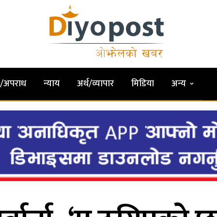
षा/अपराध
न्याय
अर्थ/व्यापार
मिडिया
अन्य