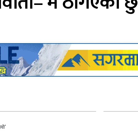
र्वार्ता–‘म ठगिएको छ