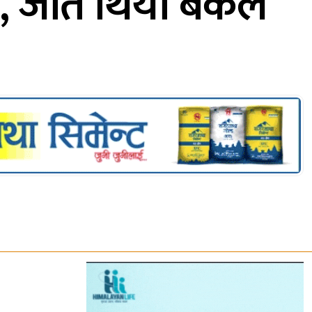
ु, जति थियो बैंकले