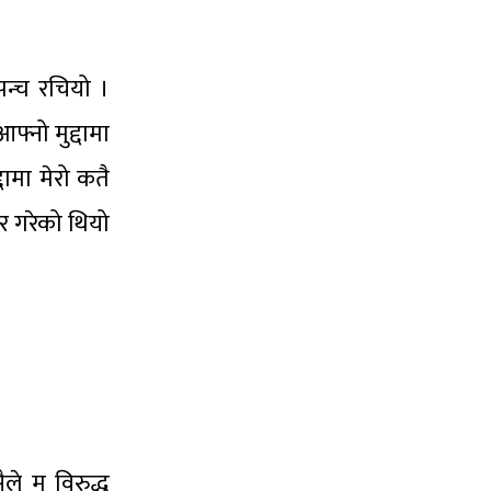
पन्च रचियो ।
्नो मुद्दामा
्दामा मेरो कतै
ार गरेको थियो
ैले म विरुद्ध