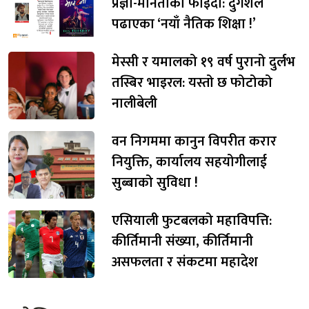
प्रज्ञा-मौनताको फाइदा: दुर्गेशले
पढाएका ‘नयाँ नैतिक शिक्षा !’
मेस्सी र यमालको १९ वर्ष पुरानो दुर्लभ
तस्बिर भाइरल: यस्तो छ फोटोको
नालीबेली
वन निगममा कानुन विपरीत करार
नियुक्ति, कार्यालय सहयोगीलाई
सुब्बाको सुविधा !
एसियाली फुटबलको महाविपत्ति:
कीर्तिमानी संख्या, कीर्तिमानी
असफलता र संकटमा महादेश