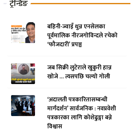
ट्रेन्डिङ
बहिनी-ज्वाइँ थुन्न एनसेलका
पूर्वमालिक नीरजगोविन्दले रचेको
‘फौजदारी’ प्रपञ्च
जब सिक्री लुटेराले खुकुरी हान्न
खोजे … त्यसपछि चल्यो गोली
‘अदालती पत्रकारितासम्बन्धी
मार्गदर्शन’ सार्वजनिक : नवप्रवेशी
पत्रकारका लागि कोशेढुङ्गा बन्ने
विश्वास