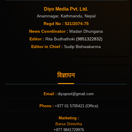
Diyo Media Pvt. Ltd.
Anamnagar, Kathmandu, Nepal
Regd No : 521/2074-75
News Coordinator :
Madan Dhungana
Editor :
Rita Budhathoki
(9851322832)
Editor in Chief :
Sudip Bishwakarma
विज्ञापन
Email :
diyopost@gmail.com
Phone :
+977 01 5705421 (Office)
Marketing :
Barsa Shrestha
+977 9841729976